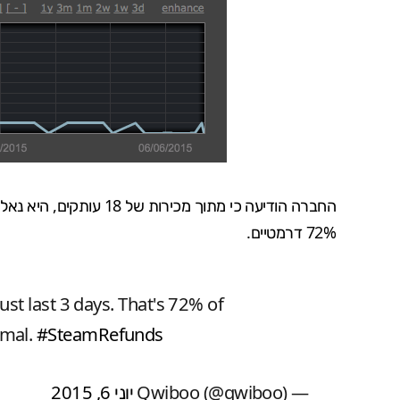
72% דרמטיים.
just last 3 days. That's 72% of
imal.
#SteamRefunds
— Qwiboo (@qwiboo)
יוני 6, 2015