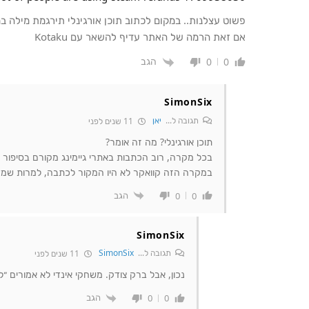
פשוט עצלנות.. במקום לכתוב תוכן אורגינלי תירגמת מילה ב
אם זאת הרמה של האתר עדיף להשאר עם Kotaku
הגב
0
0
SimonSix
תגובה ל...
יאן
11 שנים לפני
תוכן אורגינלי? מה זה אומר?
בכל מקרה, רוב הכתבות באתרי גיימינג מקורם בסיפור כ
במקרה הזה קוואקר לא היו המקור לכתבה, למרות שמ
הגב
0
0
SimonSix
תגובה ל...
SimonSix
11 שנים לפני
נכון, אבל ברק צודק. משחקי אינדי לא אמורים ״ל
הגב
0
0