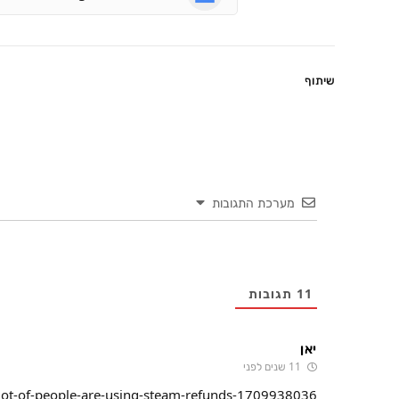
שיתוף
מערכת התגובות
11
תגובות
יאן
11 שנים לפני
lot-of-people-are-using-steam-refunds-1709938036