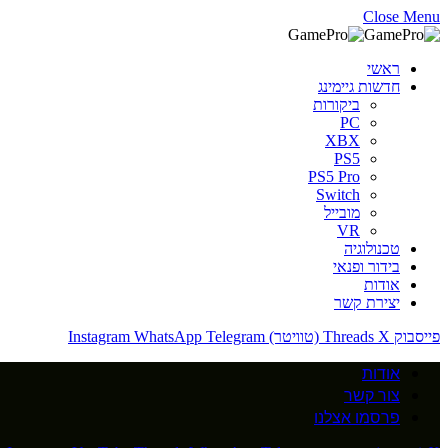
Close Menu
ראשי
חדשות גיימינג
ביקורות
PC
XBX
PS5
PS5 Pro
Switch
מובייל
VR
טכנולוגיה
בידור ופנאי
אודות
יצירת קשר
פייסבוק
X (טוויטר)
Threads
Telegram
WhatsApp
Instagram
אודות
צור קשר
פרסמו אצלנו