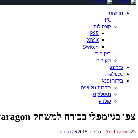
חדשות
PC
קונסולות
PS5
XBSX
Switch
ביקורות
סקירות
גיימינג
טכנולוגיה
בידור ופנאי
סדרות טלוויזיה
נטפליקס
קולנוע
צפו בגיימפלי בכורה למשחק Paragon
23 בדצמבר 2015
Ariel Valenci
אין תגובות