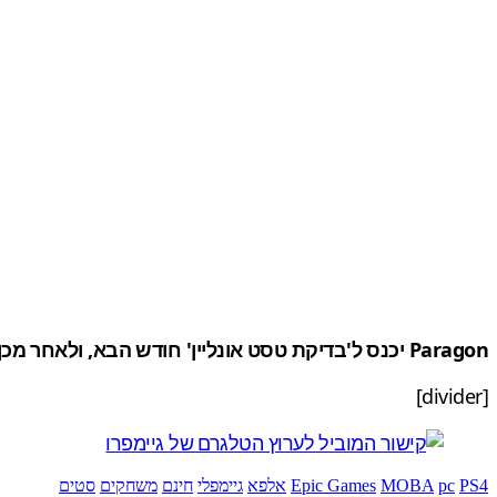
Paragon יכנס ל'בדיקת טסט אונליין' חודש הבא, ולאחר מכן ל'גישה מוקדמת' בתשלום באביב 2016, ולסיום בשלב 'בטא פתוחה' (חינמית) במחשב האישי וב־PS4.
[divider]
PS4
pc
MOBA
Epic Games
אלפא
גיימפלי
חינם
משחקים
סטים