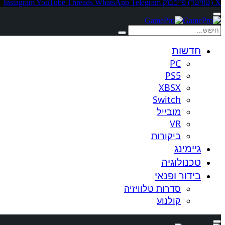
X (טוויטר)
פייסבוק
Telegram
WhatsApp
Threads
YouTube
Instagram
חדשות
PC
PS5
XBSX
Switch
מובייל
VR
ביקורות
גיימינג
טכנולוגיה
בידור ופנאי
סדרות טלוויזיה
קולנוע