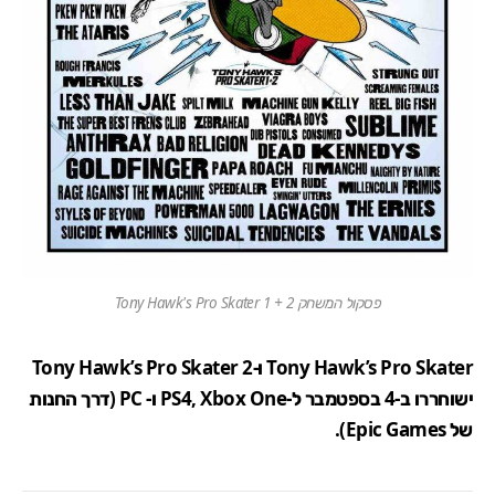
פסקול המשחק Tony Hawk's Pro Skater 1 + 2
Tony Hawk’s Pro Skater ו-Tony Hawk’s Pro Skater 2
ישוחררו ב-4 בספטמבר ל-
Xbox One
,
PS4
ו-
PC
(
דרך החנות
של Epic Games
).