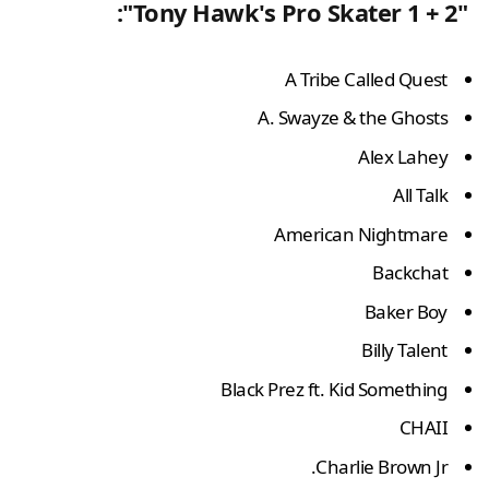
"Tony Hawk's Pro Skater 1 + 2":
A Tribe Called Quest
A. Swayze & the Ghosts
Alex Lahey
All Talk
American Nightmare
Backchat
Baker Boy
Billy Talent
Black Prez ft. Kid Something
CHAII
Charlie Brown Jr.