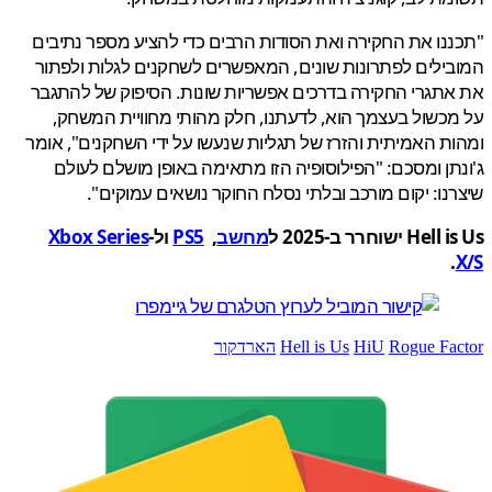
נו את החקירה ואת הסודות הרבים כדי להציע מספר נתיבים
ילים לפתרונות שונים, המאפשרים לשחקנים לגלות ולפתור
תגרי החקירה בדרכים אפשריות שונות. הסיפוק של להתגבר
כשול בעצמך הוא, לדעתנו, חלק מהותי מחוויית המשחק,
ת האמיתית והזרז של תגליות שנעשו על ידי השחקנים", אומר
תן ומסכם: "הפילוסופיה הזו מתאימה באופן מושלם לעולם
נו: יקום מורכב ובלתי נסלח החוקר נושאים עמוקים".
H ישוחרר ב-2025 ל
מחשב
,
PS5
ול-
Xbox Series
.
Rogue Fa
HiU
Hell is Us
הארדקור