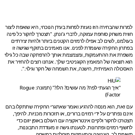
ת שהבחירה הזו נועזת לפחות בעידן הנוכחי, היא שואפת ליצור
ת משחק סוחפת עמוקה, לדברי ג'ונתן. "תצטרך לחקור כל פינה
מנו, לשים לב אפילו לרמזים הקטנים ביותר ולהיות יצירתיים
ון החקירה שעומדת לפנינו. אנו מאמינים בתוקף שגישה זו
רת את ההתעמקות, ומצמצמת אותך להרפתקה שבה כל גילוי
תוצאה של המאמץ הקוגניטיבי שלך. אנחנו רוצים להחזיר את
ולה האמיתית, הישנה, ​​את השמחה של חקר וגילוי.".
"איך הגעתי לפה? מה עושים? הלו?" (תמונה: Rogue
Factor)
את, הוא מנסה להרגיע ואומר שאתגרי החקירה שתתקלו בהם
 נפתרים על ידי רמזים ברורים, או תזכורות מכניות. להיפך,
כו לחקור ולקיים אינטראקציה עם העולם באופן יזום כדי
ף רמזים ופתרונות. לטענתו גישה זו מעודדת התבוננות,
ת לב, קוגניציה והתעמקות מוחלטת במשחק.