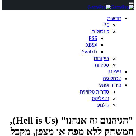
חדשות
PC
קונסולות
PS5
XBSX
Switch
ביקורות
סקירות
גיימינג
טכנולוגיה
בידור ופנאי
סדרות טלוויזיה
נטפליקס
קולנוע
"הגיהנום זה אנחנו" (Hell is Us),
שחק ללא מפה או מצפן, מקבל