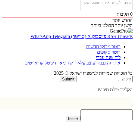
בות
 יותר
 יותר
הבולט ביותר
Thr
RSS
פייסבוק
X (טוויטר)
Telegram
WhatsApp
רוטר מבזקי חדשות
רוטר סקופים
לוח שנה עברי
אתר זה נבנה ועוצב על-ידי קידומא | דיגיטל קריאייטיב
כויות שמורות לגיימפרו ישראל © 2025
Submit
דו מילת חיפוש
Insert