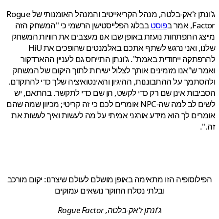
ג'ונתן ז'אק-בלטה, מנהל הקריאייטיב והמנהל האומנותי של Rogue
 אמר ב
פוסט
בבלוג הפלייסטישן הרשמי כי "המשחק הזה
ג התפתחות נועזת באופן שבו אנו מעצבים את חוויות המשחק
שלנו, ואני נרגש לשתף אתכם באלמנטים שהופכים את HiU
תקה ייחודית באמת". ג'ונתן התייחס גם לעניין ההארדקור
 ש"אנו מזמינים אותך לצלול ישירות לתוך היקום של המשחק
תמך על ההתבוננות, ההיגיון והאינטואיציה שלך כדי להתקדם.
בות אינן שם רק כדי לקשט, הן שם כדי לתקשר. בהתאם, יש
לשים לב למה שה-NPC אומרים לכם כי זה קריטי; מכיוון שמה שהם
ים לך הוא מידע אורגני אמיתי על מה לעשות ואיך לעשות את
.
לוסופיה הזו מתאימה באופן מושלם לעולם שיצרנו: יקום מורכב
ובלתי נסלח החוקר נושאים עמוקים
ג'ונתן ז'אק-בלטה, Rogue Factor