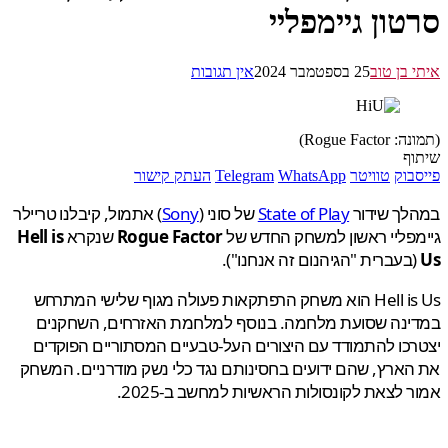
טון גיימפליי
 בן טוב
25 בספטמבר 2024
אין תגובות
Rogue Fac)
ף
בוק
טוויטר
WhatsApp
Telegram
העתק קישור
לך שידור
State of Play
של סוני
(
Sony
) אתמול, קיבלנו טריילר
פליי ראשון למשחק החדש של
Rogue Factor
שנקרא
Hell is
בעברית "הגיהנום זה אנחנו").
Hell is Us הוא משחק הרפתקאות פעולה מגוף שלישי המתרחש
ינה שסועת מלחמה. בנוסף למלחמת האזרחים, השחקנים
כו להתמודד עם היצורים העל-טבעיים המסתוריים הפוקדים
ארץ, שהם ידועים בחסינותם נגד כלי נשק מודרניים. המשחק
 לצאת לקונסולות הראשיות למחשב ב-2025.