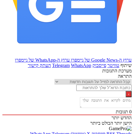
Goo של גיימפרו
ערוץ ה-WhatsApp של גיימפרו
ף
טוויטר
פייסבוק
WhatsApp
Telegram
העתק קישור
ת התגובות
אה
בות
 יותר
 יותר
הבולט ביותר
Thr
RSS
פייסבוק
X (טוויטר)
Telegram
WhatsApp