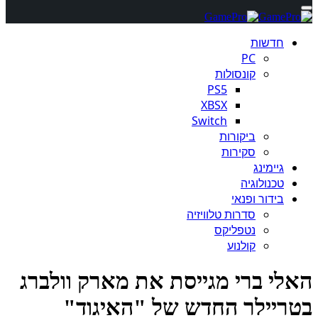
חדשות
PC
קונסולות
PS5
XBSX
Switch
ביקורות
סקירות
גיימינג
טכנולוגיה
בידור ופנאי
סדרות טלוויזיה
נטפליקס
קולנוע
לי ברי מגייסת את מארק וולברג
ריילר החדש של "האיגוד"