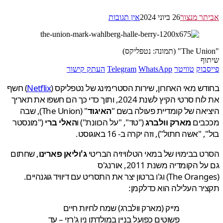
ר מנצור
26 ביוני 2024
אין תגובות
ף
בוק
טוויטר
WhatsApp
Telegram
העתק קישור
ש מאי האחרון, שירות הסטרימינג של נטפליקס (
Netflix
) חשף
את לוח סרטי הקיץ לשנת 2024, ותוך כדי כך הם חשפו את תאריך
אה של קומדיית פעולה בשם "
האיגוד
" (The Union), שבה
בים
מארק וולברג
("טד", "על הכוונת") ו
האלי ברי
("מונסטר
 "אשה חתול"), וזה יקרה ב- 16 באוגוסט.
 בבימויו של במאי הטלוויזיה הבריטי
ג'וליאן פארינו
, שחתום
הקומדיה משנת 2011, אורנג'ס
(The Oranges) וג'ו ברטון יצר את התסריט עם דיוויד גוגנהיים.
ר העלילה הוא כדלקמן:
מייק (מארק וולברג) שמח לחיות חיים
פשוטים כפועל בניין במולדתו ניו ג'רזי – עד