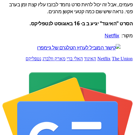
ם, אבל זה יכול להיות סרט נחמד לבזבז עליו קצת זמן בערב
. נראה שיש שם כמה קטעי אקשן מהנים.
איגוד" יגיע ב ב- 16 באוגוסט לנטפליקס.
ר:
Netflix
The U
Netflix
האיגוד
האלי ברי
מארק וולברג
נטפליקס