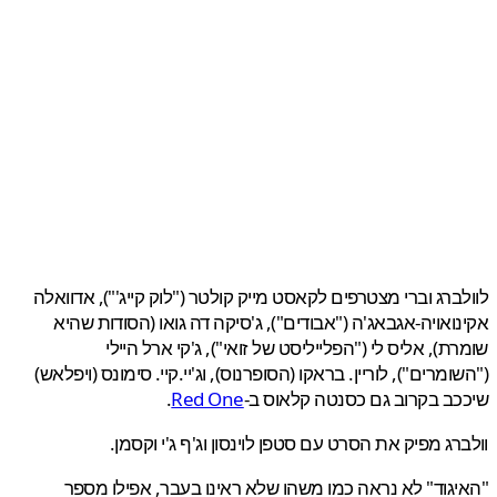
ברג וברי מצטרפים לקאסט מייק קולטר ("לוק קייג'"), אדוואלה
ואויה-אגבאג'ה ("אבודים"), ג'סיקה דה גואו (הסודות שהיא
ת), אליס לי ("הפלייליסט של זואי"), ג'קי ארל היילי
ומרים"), לוריין. בראקו (הסופרנוס), וג'יי.קיי. סימונס (ויפלאש)
ב בקרוב גם כסנטה קלאוס ב-
Red One
.
רג מפיק את הסרט עם סטפן לוינסון וג'ף ג'י וקסמן.
גוד" לא נראה כמו משהו שלא ראינו בעבר, אפילו מספר