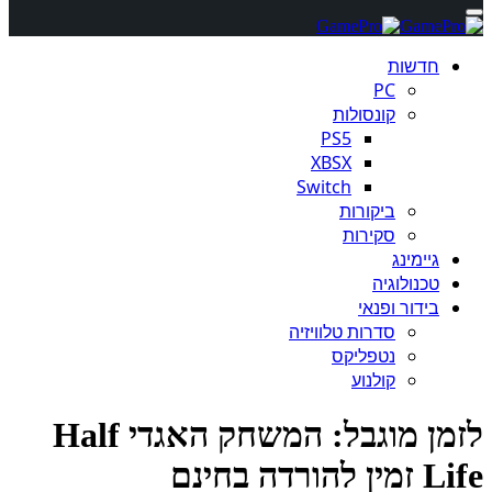
חדשות
PC
קונסולות
PS5
XBSX
Switch
ביקורות
סקירות
גיימינג
טכנולוגיה
בידור ופנאי
סדרות טלוויזיה
נטפליקס
קולנוע
לזמן מוגבל: המשחק האגדי Half
להורדה בחינם