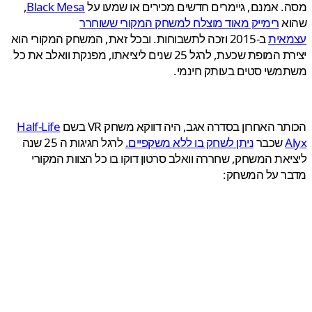
 אמנם, גיימרים חדשים מכירים או שמעו על
Black Mesa
,
א
רימייק מאוד מוצלח למשחק המקורי ששוחרר
אית
ב-2015 וזכה לתשבוחות. ובכל זאת, המשחק המקורי הוא
יצירת המופת שכעת, לרגל 25 שנים ליציאתו, מפנקת וואלב את כל
שי סטים בעותק חינמי.
ר האחרון בסדרה אגב, היה דווקא משחק VR בשם
Half-Life
שכבר
ניתן לשחק בו ללא משקפיים.
לרגל חגיגות ה 25 שנה
את המשחק, שחררה וואלב סרטון דוקו בו כל הצוות המקורי
ר על המשחק: