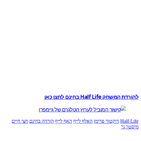
משחק Half Life בחינם לחצו כאן
Half 
דוקטור פרימן
האלף לייף
האף לייף
הורדה בחינם
חצי חיים
ר גי'