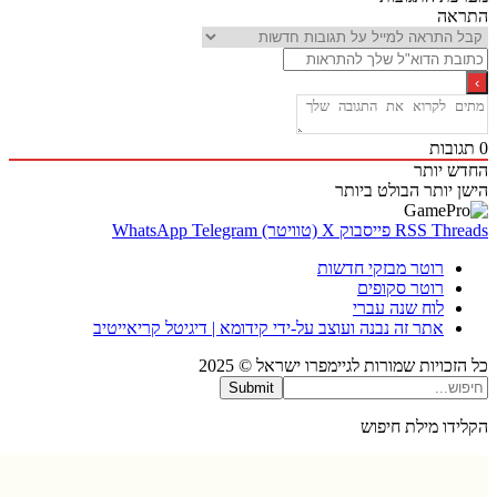
אה
בות
 יותר
 יותר
הבולט ביותר
Thr
RSS
פייסבוק
X (טוויטר)
Telegram
WhatsApp
רוטר מבזקי חדשות
רוטר סקופים
לוח שנה עברי
אתר זה נבנה ועוצב על-ידי קידומא | דיגיטל קריאייטיב
כויות שמורות לגיימפרו ישראל © 2025
Submit
דו מילת חיפוש