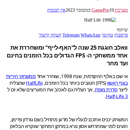
GamePr
19 בנובמבר 2023
אין תגובות
ף
בוק
טוויטר
WhatsApp
Telegram
העתק קישור
וואלב חוגגת 25 שנה ל"האף-לייף" ומשחררת את
אחד ממשחקי ה- FPS הגדולים בכל הזמנים בחינם
 מחר
 באלף ההקודמת, שנת 1998, שוחרר אחד
ממשחקי היריות
 ראשון
(FPS) הטובים ביותר בכל הזמנים,
HalfLife
שהצליח
ר
סדרת מופת
, אך הצליח גם לאכזב את המעריצים שלא זכו ל
.
Half-Li
ק יכניס אתכם לנעליו של מדען מתחיל בשם גורדון פרימן,
ם לפני שמתרחש אסון נורא במתקן המחקר שנקרא הבלאק