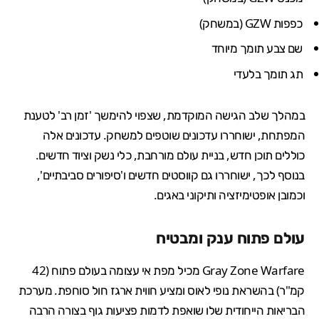
כפפות GZW (במשחק)
שם צבע תומך מיוחד
תג תומך בלעדי
במהלך שלב הגישה המוקדמת, שצפוי להימשך 'זמן רב' לטענת
המפתחת, ישוחררו עדכונים שוטפים למשחק. עדכונים אלה
כוללים תוכן חדש, בניית עולם מורחבת, כלי נשק וציוד חדשים.
בנוסף לכך, ישוחררו גם קווסטים חדשים ו'סיפורים סביבתיים',
וכמובן אופטימיזציה ותיקוני באגים.
עולם פתוח ענק ומבטיח
Gray Zone Warfare מכיל מפת אי עצומה בעולם פתוח (42
קמ"ר) בהשראת נופי לאוס ומציע חווית ארגז חול סוחפת. מערכת
הבריאות הייחודית שלו שואפת לדמות פציעות גוף בצורה הרבה