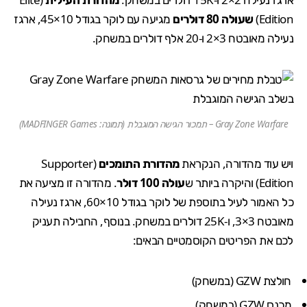
Edition)
שעולה 80 דולרים
מגיעה עם לוקר בגודל 10×45, ארגז
נעילה מאובטח 3×2 ו-20 אלף דולרים במשחק.
Gray Zone Warfare – תמכור הגישה המוגבלת (תמונה: MADFINGER Games)
ויש עוד מהדורה, הנקראת
מהדורת התומכים
(Supporter
Edition) והיקרה ביותר ש
עולה 100 דולר
. מהדורה זו מציעה את
כל האמור לעיל בתוספת של לוקר בגודל 10×60, ארגז נעילה
מאובטח 3×3, ו-25K דולרים במשחק. בנוסף, החבילה תעניק
לכם את הפריטים הקוסמטיים הבאים:
חולצת GZW (במשחק)
מכנס GZW (במשחק)