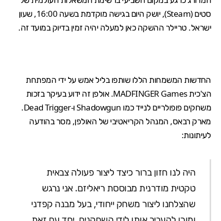
סטים (Steam), יושק היום ב
גישה מוקדמת
בשעה 16:00, שעון
ישראל. טריילר ההשקה כאן למעלה יהיה זמין בדיוק במועד זה.
החדשות המשמחות הללו שותפו בליל אמש על ידי המפתחת
הצ'כית MADFINGER Games. אולפן זה ידוע בעיקר בזכות
משחקים פופולריים לנייד כמו Shadowgun ו-Dead Trigger.
מארק רבאס, המנהל הקריאטיבי של האולפן, מסר בהודעה
לעיתונות:
היה לנו חזון ברור כיצד ליצור פעולה צבאית
טקטית מודרנית מבוססת ריאליזם. אני נרגש
שהצלחנו ליצור משחק ייחודי, בעל מבנה קפדני
ומוכן להעביר אותו לידי השחקנים. יחד עם זאת,