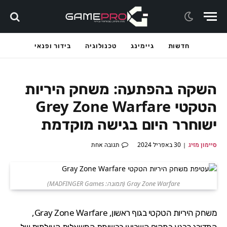
חדשות
גיימינג
טכנולוגיה
בידור ופנאי
השקה בהפתעה: משחק היריות
הטקטי Grey Zone Warfare
ישוחרר היום בגישה מוקדמת
סיימון מזיג
30 באפריל 2024
תגובה אחת
Gray Zone Warfare (תמונה: MADFINGER Games)
משחק היריות הטקטי בגוף ראשון, Gray Zone Warfare,
המדורג כרגע במקום השביעי ברשימת המשאלות העולמית של