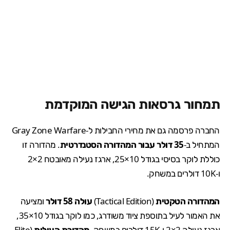
תמחור גרסאות הגישה המוקדמת
החברה פרסמה גם את מחירי החבילות ל-Gray Zone Warfare
המתחיל ב-
35 דולר עבור המהדורה הסטנדרטית
. מהדורה זו
כוללת לוקר בסיסי בגודל 10×25, ארגז נעילה מאובטח 2×2
ו-10K דולרים במשחק.
המהדורה הטקטית
(Tactical Edition)
עולה 58 דולר
ומציעה
את האמור לעיל בתוספת ציוד משודרג, כמו לוקר בגודל 10×35,
ארגז נעילה 2×2 ו-15K דולרים במשחק.
מהדורת העילית
(Elite