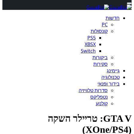
חדשות
PC
קונסולות
PS5
XBSX
Switch
ביקורות
סקירות
גיימינג
טכנולוגיה
בידור ופנאי
סדרות טלוויזיה
נטפליקס
קולנוע
GTA V: טריילר השקה