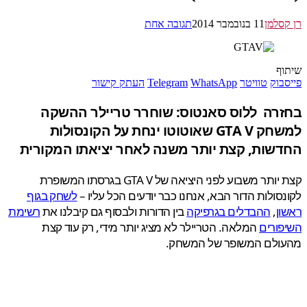
סלמן
11 בנובמבר 2014
תגובה אחת
ף
בוק
טוויטר
WhatsApp
Telegram
העתק קישור
רה ללוס סאנטוס: שוחרר טריילר ההשקה
למשחק GTA V שאוטוטו ינחת על הקונסולות
שות, קצת יותר משנה לאחר יציאתו המקורית
קצת יותר משבוע לפני היציאה של GTA V בגרסתו המשופרת
סולות הדור הבא, אנחנו כבר יודעים הכל עליו –
לשחק בגוף
ן
,
ההבדלים בגרפיקה
בין הדורות ולבסוף גם קיבלנו את
רשימת
ורים
המלאה. הטריילר לא מציג יותר מידי, רק עוד קצת
ולם המשופר של המשחק.