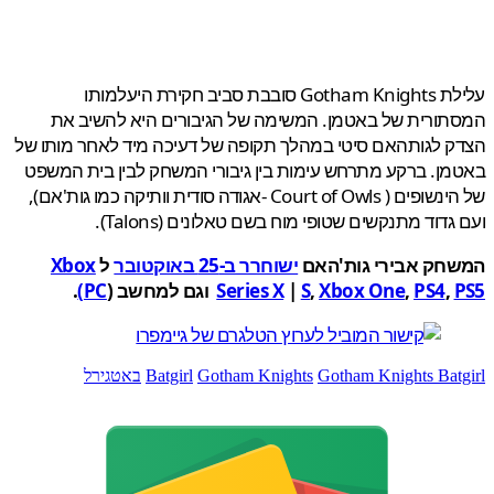
עלילת Gotham Knights סובבת סביב חקירת היעלמותו
ורית של באטמן. המשימה של הגיבורים היא להשיב את
 לגותהאם סיטי במהלך תקופה של דעיכה מיד לאחר מותו של
ן. ברקע מתרחש עימות בין גיבורי המשחק לבין בית המשפט
של הינשופים ( Court of Owls -אגודה סודית וותיקה כמו גות'אם),
גדוד מתנקשים שטופי מוח בשם טאלונים (Talons).
חק אבירי גות'האם
ישוחרר ב-25 באוקטובר
ל
Xbox
,
PS4
,
Xbox One
,
S
|
Series X
וגם למחשב (
PC)
.
Gotham Knights Bat
Gotham Knights
Batgirl
באטגירל