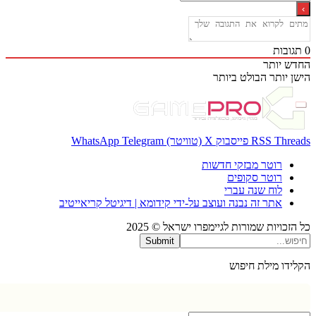
בות
 יותר
 יותר
הבולט ביותר
Thr
RSS
פייסבוק
X (טוויטר)
Telegram
WhatsApp
רוטר מבזקי חדשות
רוטר סקופים
לוח שנה עברי
אתר זה נבנה ועוצב על-ידי קידומא | דיגיטל קריאייטיב
כויות שמורות לגיימפרו ישראל © 2025
Submit
דו מילת חיפוש