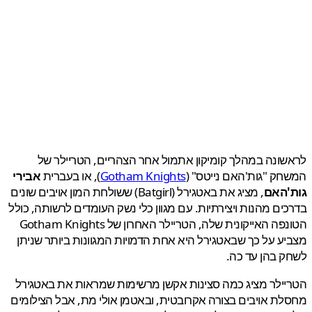
ונה במהלך קומיקון אתמול אחר הצהריים, הטריילר של
ק "גות'האם נייטס" (
Gotham Knights
), או בעברית
אבירי
'האם
, מציג את באטגירל (Batgirl) ששולחת המון אויבים שונים
ים מהנות ויצירתיות. עם מגוון כלי נשק העומדים לרשותה, כולל
הטונפה האייקונית שלה, הטריילר האחרון של Gotham Knights
ע על כך שבאטגירל היא אחת הדמויות המגוונות ביותר שניתן
 בהן עד כה.
ילר מציג כמה סצינות אקשן מרשימות שמראות את באטגירל
ת אויבים בצורה אקרובטית, ובאטמן אולי מת, אבל הצילומים