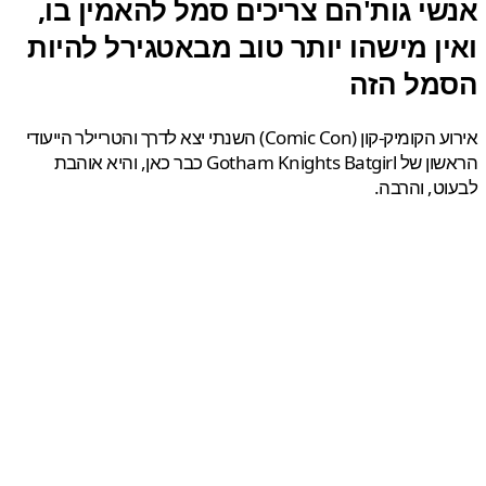
שי גות'הם צריכים סמל להאמין בו,
ין מישהו יותר טוב מבאטגירל להיות
מל הזה
אירוע הקומיק-קון (Comic Con) השנתי יצא לדרך והטריילר הייעודי
הראשון של Gotham Knights Batgirl כבר כאן, והיא אוהבת
ט, והרבה.