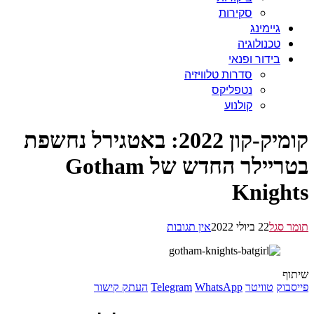
סקירות
גיימינג
טכנולוגיה
בידור ופנאי
סדרות טלוויזיה
נטפליקס
קולנוע
קומיק-קון 2022: באטגירל נחשפת
בטריילר החדש של Gotham
Knigh
 סגל
22 ביולי 2022
אין תגובות
ף
בוק
טוויטר
WhatsApp
Telegram
העתק קישור