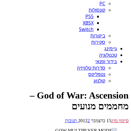
PC
קונסולות
PS5
XBSX
Switch
ביקורות
סקירות
גיימינג
טכנולוגיה
בידור ופנאי
סדרות טלוויזיה
נטפליקס
קולנוע
God of War: Ascension –
ממים מנועים
ן מזיג
15 בדצמבר 2012
2 תגובות