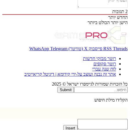
בות
 יותר
 יותר
הבולט ביותר
Thr
RSS
פייסבוק
X (טוויטר)
Telegram
WhatsApp
רוטר מבזקי חדשות
רוטר סקופים
לוח שנה עברי
אתר זה נבנה ועוצב על-ידי קידומא | דיגיטל קריאייטיב
כויות שמורות לגיימפרו ישראל © 2025
Submit
דו מילת חיפוש
Insert