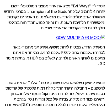
הטריילר "Evil Ways" מציג את אחד ממצבי המולטיפלייר שבו
יתחרו 4 לוחמים על כתר champion of the Gods! בסרטון החדש
עולה אתם יכולים להתרשם מהאלמנטים האכזריים בקרבות
שרויות הלחימה השונות. זה נראה כמו שהמוד הזה במולטי
 להיות מוד הקרבות הכי אכזרי שראינו.
חק החדש מבטיח להיות מושקע ושאפתני מתמיד (כיאה
לסדרה) שלבטח יגרום ל PS3 שלכם להזיע, במיוחד אם אתם
מתכננים לערוף ראשים ולהרביץ לאלים בפול HD או בתלת מימד
ק יושק בשלוש גרסאות שונות, גרסה "רגילה" ושתי גרסאות
נים – החבילה היקרה יותר כוללת דמות פלסטיק של קרייטוס
ה שמונה אינצ', קוד להורדת פס הקול המקורי של המשחק
ים עבור הקונסולה, צבירה של כפל נקודות ניסיון בקרבות
מולטיפלייר וגישה חינמית לכלל התכנים הנוספים (DLC) שישוחררו