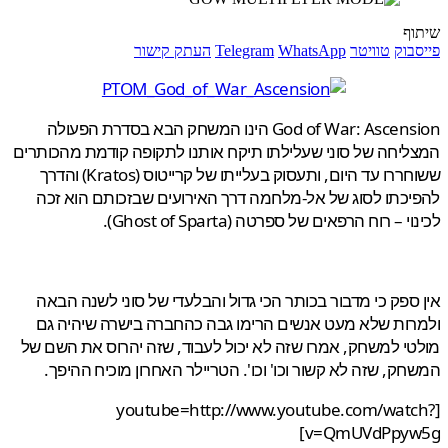
ף
בוק
טוויטר
WhatsApp
Telegram
העתק קישור
God of War: Ascension הינו המשחק הבא בסדרת הפעולה
יחה של סוני שעלילתו תיקח אותנו לתקופה קודמת מהכותרים
ששוחררו עד היום, ותעסוק בעלייתו של קרייטוס (Kratos) והדרך
כתו לסוג של אל-מלחמה דרך האירועים שבזכותם הוא זכה
 – רוח הרפאים של ספרטה (Ghost of Sparta).
ספק כי מדבור בכותר הכי גדול והבלעדי של סוני לשנה הבאה
ות שלא מעט אנשים הרימו גבה כהחברה בישרה שיהיה גם
י למשחק, אמרו שזה לא יכול לעבוד, שזה יהרוס את השם של
ק, שזה לא קשור וכו' וכו'. הטריילר האחרון מוכיח ההיפך.
[youtube=http://www.youtube.com/wat
v=QmUVdPpyw