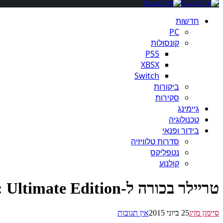
חדשות
PC
קונסולות
PS5
XBSX
Switch
ביקורות
סקירות
גיימינג
טכנולוגיה
בידור ופנאי
סדרות טלוויזיה
נטפליקס
קולנוע
טריילר בכורה ל-Gears of War: Ultimate Edition
סיימון מזיג
25 ביוני 2015
אין תגובות