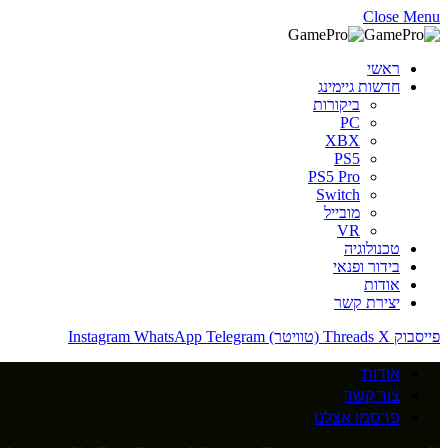
Close Menu
ראשי
חדשות גיימינג
ביקורות
PC
XBX
PS5
PS5 Pro
Switch
מובייל
VR
טכנולוגיה
בידור ופנאי
אודות
יצירת קשר
פייסבוק
X (טוויטר)
Threads
Telegram
WhatsApp
Instagram
אודות
צור קשר
פרסמו אצלנו