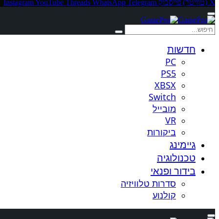
X (טוויטר)
פייסבוק
Telegram
WhatsApp
Threads
YouTube
Instagram
חדשות
PC
PS5
XBSX
Switch
מובייל
VR
ביקורות
גיימינג
טכנולוגיה
בידור ופנאי
סדרות טלוויזיה
קולנוע