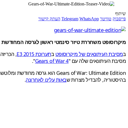
שיתוף
פייסבוק
טוויטר
WhatsApp
Telegram
העתק קישור
מיקרוסופט משחררת טיזר סינמטי ראשון לגרסה המחודשת של
ב
מסיבת העיתונאים של מיקרוסופט
ב
תערוכת E3 2015
, הכריזה
מסיבת העיתונאים שלה עם "
Gears of War 4
".
Gears of War: Ultimate Edition
בהיסטוריה, להבדיל מצרות ש
באות עלינו לאחרונה
.