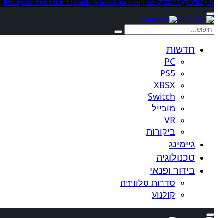
X (טוויטר)
פייסבוק
Telegram
WhatsApp
Threads
YouTube
Instagram
חדשות
PC
PS5
XBSX
Switch
מובייל
VR
ביקורות
גיימינג
טכנולוגיה
בידור ופנאי
סדרות טלוויזיה
קולנוע