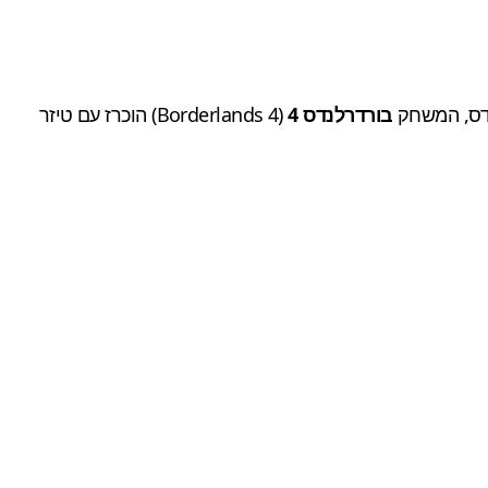
דס, המשחק
בורדרלנדס 4
(Borderlands 4) הוכרז עם טיזר