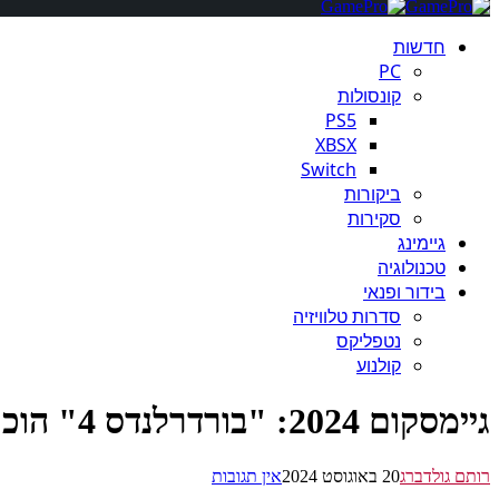
חדשות
PC
קונסולות
PS5
XBSX
Switch
ביקורות
סקירות
גיימינג
טכנולוגיה
בידור ופנאי
סדרות טלוויזיה
נטפליקס
קולנוע
גיימסקום 2024: "בורדרלנדס 4" הוכרז רשמית ויגיע ב-2025
רותם גולדברג
20 באוגוסט 2024
אין תגובות