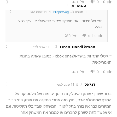
הגב
0
0
סמאריאן
תגובה ל...
ProperSag
11 שנים לפני
יופי של סיכום ! אני מעדיף פיזי כי לדיגיטלי אין ערך רגשי
בכלל
הגב
0
0
Oran Dardikman
11 שנים לפני
דיגיטלי יותר זול בישראל(xbox one), כמובן שאתה בחנות
האמריקאית.
הגב
0
0
דניאל
11 שנים לפני
ברור שעדיף עותק דיגיטלי, זה חוסך ערמות של פלסטיקה על
המדף שמתמלא אבק, וחוץ מזה אחרי התקנה עם עותק פיזי ברוב
המקרים כבר אין צורך בתקליטור, והמשחק עובד בלי תקליטור. וגם
אי אפשר לתת לשחק לחברים או למכור את המשחק אחרי