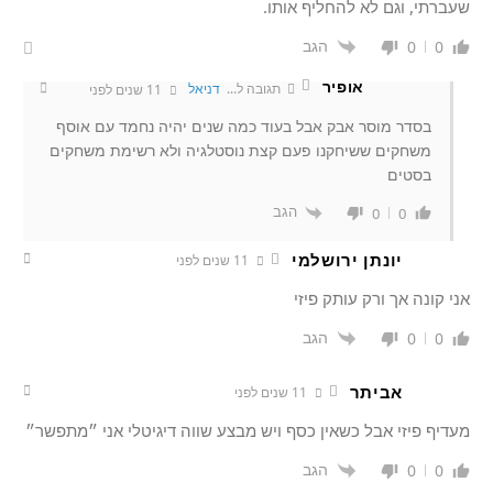
שעברתי, וגם לא להחליף אותו.
הגב
0
0
אופיר
תגובה ל...
דניאל
11 שנים לפני
בסדר מוסר אבק אבל בעוד כמה שנים יהיה נחמד עם אוסף
משחקים ששיחקנו פעם קצת נוסטלגיה ולא רשימת משחקים
בסטים
הגב
0
0
יונתן ירושלמי
11 שנים לפני
אני קונה אך ורק עותק פיזי
הגב
0
0
אביתר
11 שנים לפני
מעדיף פיזי אבל כשאין כסף ויש מבצע שווה דיגיטלי אני ״מתפשר״
הגב
0
0