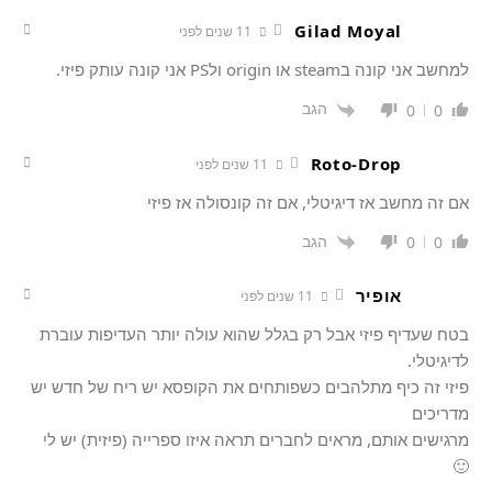
Gilad Moyal
11 שנים לפני
למחשב אני קונה בsteam או origin ולPS אני קונה עותק פיזי.
הגב
0
0
Roto-Drop
11 שנים לפני
אם זה מחשב אז דיגיטלי, אם זה קונסולה אז פיזי
הגב
0
0
אופיר
11 שנים לפני
בטח שעדיף פיזי אבל רק בגלל שהוא עולה יותר העדיפות עוברת
לדיגיטלי.
פיזי זה כיף מתלהבים כשפותחים את הקופסא יש ריח של חדש יש
מדריכים
מרגישים אותם, מראים לחברים תראה איזו ספרייה (פיזית) יש לי
🙂