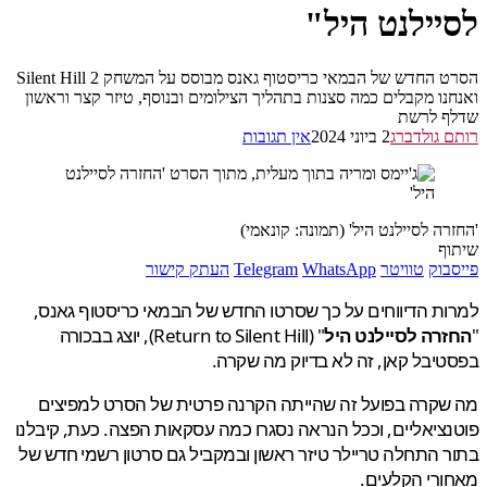
יילנט היל"
הסרט החדש של הבמאי כריסטוף גאנס מבוסס על המשחק Silent Hill 2
נו מקבלים כמה סצנות בתהליך הצילומים ובנוסף, טיזר קצר וראשון
ף לרשת
 גולדברג
2 ביוני 2024
אין תגובות
רה לסיילנט היל' (תמונה: קונאמי)
ף
בוק
טוויטר
WhatsApp
Telegram
העתק קישור
ת הדיווחים על כך שסרטו החדש של הבמאי כריסטוף גאנס,
רה לסיילנט היל
" (Return to Silent Hill), יוצג בבכורה
יבל קאן, זה לא בדיוק מה שקרה.
קרה בפועל זה שהייתה הקרנה פרטית של הסרט למפיצים
ציאליים, וככל הנראה נסגרו כמה עסקאות הפצה. כעת, קיבלנו
 התחלה טריילר טיזר ראשון ובמקביל גם סרטון רשמי חדש של
רי הקלעים.