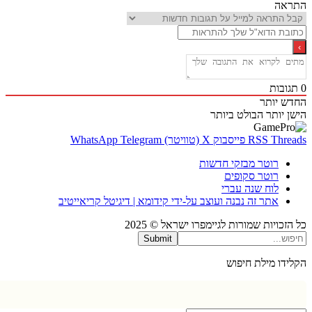
אה
בות
 יותר
 יותר
הבולט ביותר
Thr
RSS
פייסבוק
X (טוויטר)
Telegram
WhatsApp
רוטר מבזקי חדשות
רוטר סקופים
לוח שנה עברי
אתר זה נבנה ועוצב על-ידי קידומא | דיגיטל קריאייטיב
כויות שמורות לגיימפרו ישראל © 2025
Submit
דו מילת חיפוש