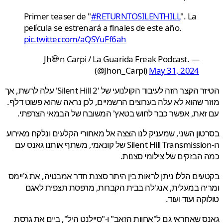
Primer teaser de "
#RETURNTOSILENTHILL
". La
película se estrenará a finales de este año.
pic.twitter.com/aQSYuFf6ah
— Jh💀n Carpi / La Guarida Freak Podcast.
(@Jhon_Carpi)
May 31, 2024
הטיזר הקצר הזה לעיבוד הקולנועי של 'Silent Hill 2' עלה לרשת, אך
 שהוא לא עלה בערוצים הרשמיים, לכן נראה שהוא פשוט דלף.
את, אפשר כבר לחוש בטאץ' המשובח של הבמאי הצרפתי.
ון השני, שמעניק לנו הצצה אל מאחורי הקלעים ונלקח מאירוע
ה-Silent Hill Transmission של קונאמי, משתף אותנו גאנס עם
הבזקים של צילומי סצנות.
ים הללו ניתן לראות בין היתר סצנת חדר אמבטיה, את ג'יימס
ה במעלית, אנג'לה בבית הקברות, מרפסת תצפית לאגם
קה ועוד ועוד.
 שאחראי גם ל"אחוות הזאב" ו-"סיילנט היל", ביים את גרסת