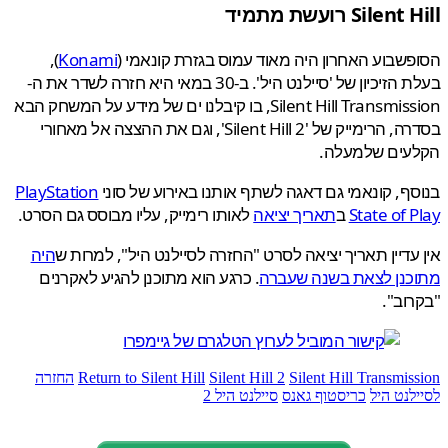
Sile רועשת מתמיד
שבוע האחרון היה מאוד עמוס בגזרת קונאמי (
Konami
),
בעלת הזיכיון של 'סיילנט היל'. ב-30 במאי היא חזרה לשדר את ה-
Silent Hill Transmission, בו קיבלנו ים של מידע על המשחק הבא
בסדרה, הרימייק של 'Silent Hill 2', וגם את ההצצה אל מאחורי
עים שלמעלה.
ף, קונאמי גם דאגה לשתף אותנו באירוע של סוני
PlayStation
State of 
ב
תאריך יציאה
לאותו רימייק, עליו מבוסס גם הסרט.
עדיין תאריך יציאה לסרט "החזרה לסיילנט היל", למרות ש
היה
כנן לצאת בשנה שעברה
. כרגע הוא מתוכנן להגיע לאקרנים
וב".
Silent Hill Transmis
Silent Hill 2
Return to Silent Hill
החזרה
לנט היל
כריסטוף גאנס
סיילנט היל 2