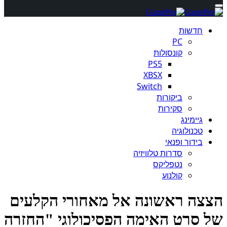
חדשות
PC
קונסולות
PS5
XBSX
Switch
ביקורות
סקירות
גיימינג
טכנולוגיה
בידור ופנאי
סדרות טלוויזיה
נטפליקס
קולנוע
צה ראשונה אל מאחורי הקלעים
 סרט האימה הפסיכולוגי "החזרה