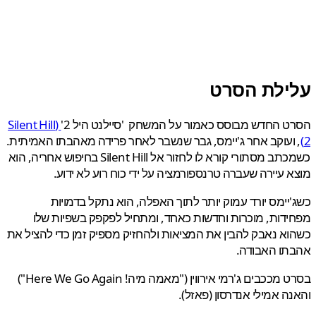
ילת הסרט
 החדש מבוסס כאמור על המשחק 'סיילנט היל 2'
(Silent Hill
ועוקב אחר ג'יימס, גבר שנשבר לאחר פרידה מאהבתו האמיתית.
כשמכתב מסתורי קורא לו לחזור אל Silent Hill בחיפוש אחריה, הוא
 עיירה שעברה טרנספורמציה על ידי כוח רוע לא ידוע.
יימס יורד עמוק יותר לתוך האפלה, הוא נתקל בדמויות
דות, מוכרות וחדשות כאחד, ומתחיל לפקפק בשפיות שלו
א נאבק להבין את המציאות ולהחזיק מספיק זמן כדי להציל את
תו האבודה.
בסרט מככבים ג'רמי אירווין ("מאמה מיה! Here We Go Again")
ה אמילי אנדרסון (פאזל).