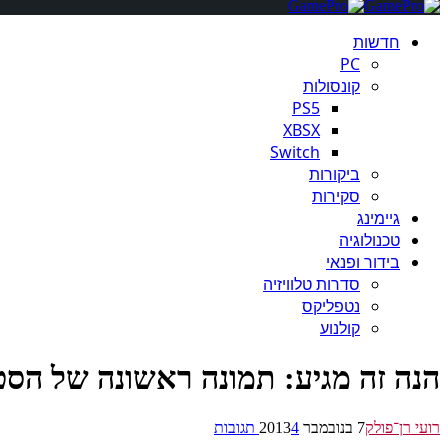
חדשות
PC
קונסולות
PS5
XBSX
Switch
ביקורות
סקירות
גיימינג
טכנולוגיה
בידור ופנאי
סדרות טלוויזיה
נטפליקס
קולנוע
הנה זה מגיע: תמונה ראשונה של הסט
רועי רן־פולק
7 בנובמבר 2013
4 תגובות