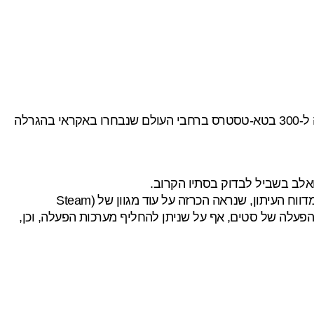
הודות לעיתון "The Seattle Times", הנה מבט ראשון בפרוטוטייפ של וואלב, ה-Steam Machine, שתהיה זמינה מאוחר יותר השנה ל-300 בטא-טסטרס ברחבי העולם שנבחרו באקראי בהגרלה
לב בשביל לבדוק בסתיו הקרוב.
ובאשר לפשוטי העם שלא ינעימו את זמנם בלשחק על ה-Steam Machine עם ה-Steam OS והשלט המגניב של וואלב, ובכן, עוד מדווח העיתון, שנראה הכרזה על עוד מגוון של (Steam
ת, שבא עם מערכת ההפעלה של סטים, אף על שניתן להחליף מערכות הפעלה, וכן,