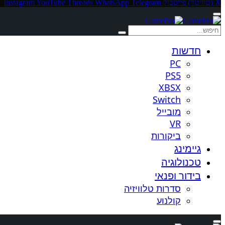
X (טוויטר)
פייסבוק
Telegram
WhatsApp
Threads
YouTube
Instagram
חדשות
PC
PS5
XBSX
Switch
מובייל
VR
ביקורות
גיימינג
טכנולוגיה
בידור ופנאי
סדרות טלוויזיה
קולנוע