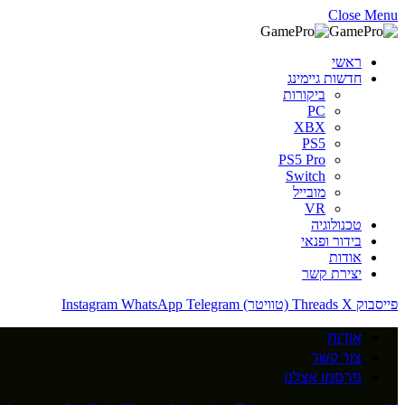
Close Menu
ראשי
חדשות גיימינג
ביקורות
PC
XBX
PS5
PS5 Pro
Switch
מובייל
VR
טכנולוגיה
בידור ופנאי
אודות
יצירת קשר
פייסבוק
X (טוויטר)
Threads
Telegram
WhatsApp
Instagram
אודות
צור קשר
פרסמו אצלנו