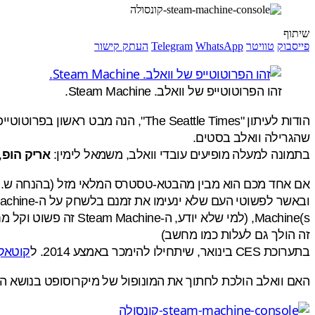
שיתוף
פייסבוק
טוויטר
WhatsApp
Telegram
העתק קישור
זהו הפרוטוטייפ של וואלב. Steam Machine.
שהגרילה וואלב בסטים.
בתמונה למעלה מופיעים עובדי וואלב, משמאל לימין:
אריק הופ
,
אם אחד מכם הוא מבין מהבטא-טסטרס המלאי מזל (בהנחה ש..ל
Machine(s, (למי שלא
זה הולך גם לעלות כמו מחשב)
בתערוכת CES בינואר, שיתחילו להימכר באמצע 2014. ל
קוטאק
האם וואלב הולכת לחתוך את המונופול של מיקרוסופט בנושא 