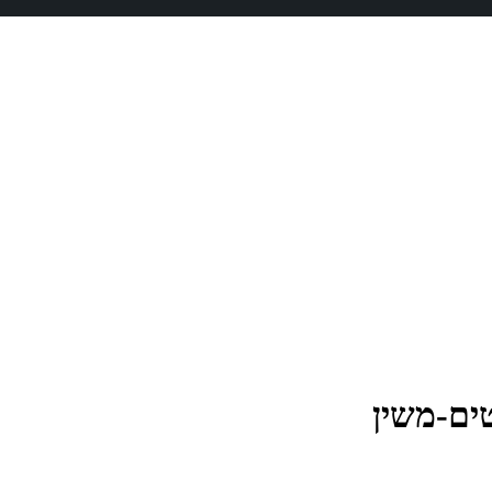
ים-משין