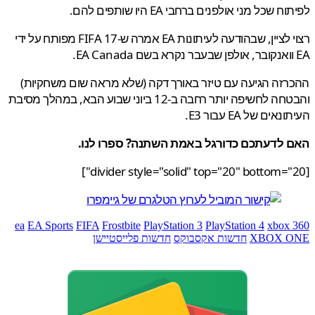
 שכל מני אולפנים ברחבי EA היו שותפים להם.
רצוי לציין, שבהודעה לעיתונות EA אמרה ש-FIFA 17 מפותח על ידי
זה הגיעה עם טיזר באורך דקה (שלא מראה שום משחקיות)
והבטחה לחשיפה יותר רחבה ב-12 ביוני שבוע הבא, במהלך מסיבת
אים של EA עבור E3.
 לדעתכם כדורגל באמת השתנה? ספרו לנו.
ea
EA Sports
FIFA
Frostbite
PlayStation 3
PlayStation 4
xbox
XBOX 
חדשות אקסבוקס
חדשות פלייסטיישן