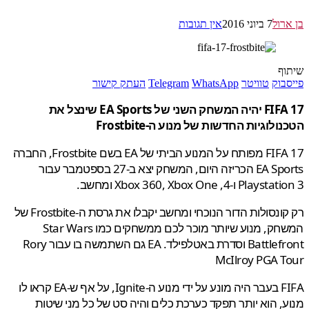
רול
7 ביוני 2016
אין תגובות
ף
בוק
טוויטר
WhatsApp
Telegram
העתק קישור
FIFA 17 יהיה המשחק השני של EA Sports שינצל את
ולוגיות החדשות של מנוע ה-Frostbite
FIFA 17 מפותח על המנוע הביתי של EA בשם Frostbite, החברה
EA Sports הכריזה היום, המשחק יצא ב-27 בספטמבר עבור
P ו-4, Xbox 360, Xbox One ומחשב.
רק קונסולות הדור הנוכחי ומחשב יקבלו את גרסת ה-Frostbite של
המשחק, מנוע שיותר מוכר לכם ממשחקים כמו Star Wars
Battlefront וסדרת באטלפילד. EA גם השתמשה בו עבור Rory
McIlroy PGA 
FIFA בעבר היה מונע על ידי מנוע ה-Ignite, על אף ש-EA קראו לו
, הוא יותר תפקד כערכת כלים והיה סט של כל מני שיטות