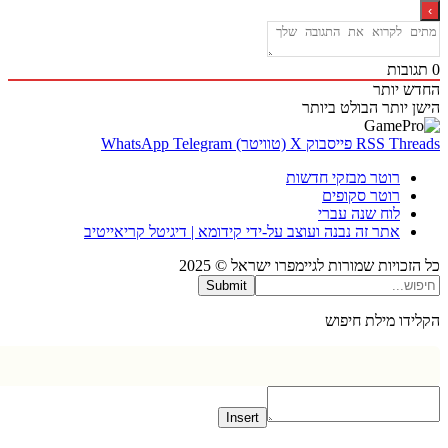
בות
 יותר
 יותר
הבולט ביותר
Thr
RSS
פייסבוק
X (טוויטר)
Telegram
WhatsApp
רוטר מבזקי חדשות
רוטר סקופים
לוח שנה עברי
אתר זה נבנה ועוצב על-ידי קידומא | דיגיטל קריאייטיב
כויות שמורות לגיימפרו ישראל © 2025
Submit
דו מילת חיפוש
Insert