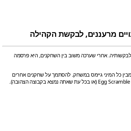
ת בהתאם לבקשותיה. אחרי שערכה משוב בין השחקנים, היא פרסמה
מבין כל המיני גיימס במשחק. להסתמך על שחקנים אחרים
פירושו של דבר הוא חוסר שליטה על גורלך במירוץ. זו הסיבה שמתסכל להיתקע במשחקי קבוצות רצופים – במיוחד Hoarders ו- Egg Scramble (או בכל עת שאתה נמצא בקבוצה הצהובה).