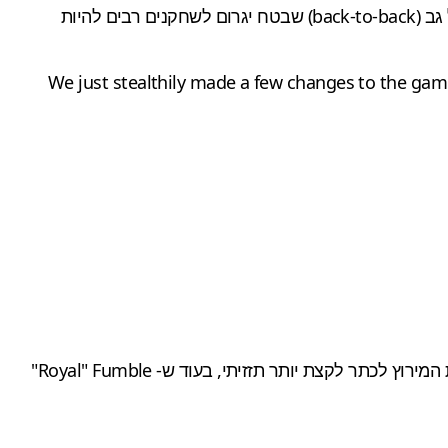
, השינויים האחרונים במשחק כוללים חיסול משחקי צוות גב אל גב (back-to-back) שבטח יגרום לשחקנים רבים להיות
We just stealthily made a few changes to the gam
העדכון החדש מציג כמה טוויקים לשניים ממצבי הסיום של המשחק. "Fall Mountain" יאכלס כעת עד 15 שחקנים, מה שהופך את המירוץ לכתר לקצת יותר תזזיתי, בעוד ש- Royal" Fumble"