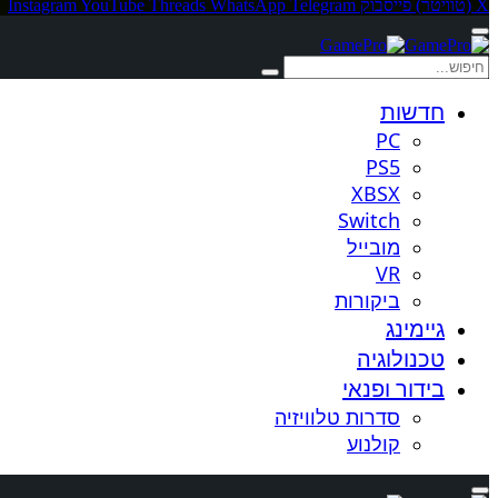
X (טוויטר)
פייסבוק
Telegram
WhatsApp
Threads
YouTube
Instagram
חדשות
PC
PS5
XBSX
Switch
מובייל
VR
ביקורות
גיימינג
טכנולוגיה
בידור ופנאי
סדרות טלוויזיה
קולנוע