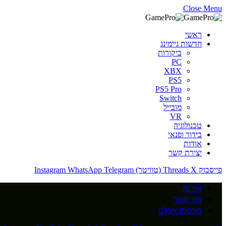
Close Menu
ראשי
חדשות גיימינג
ביקורות
PC
XBX
PS5
PS5 Pro
Switch
מובייל
VR
טכנולוגיה
בידור ופנאי
אודות
יצירת קשר
פייסבוק
X (טוויטר)
Threads
Telegram
WhatsApp
Instagram
אודות
צור קשר
פרסמו אצלנו