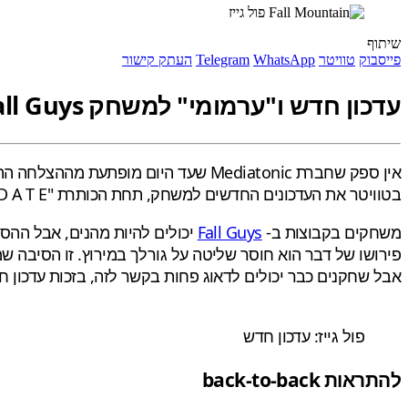
שיתוף
פייסבוק
טוויטר
WhatsApp
Telegram
העתק קישור
עדכון חדש ו"ערמומי" למשחק Fall Guys שוחרר היום והוא מביא איתו כמה שינויים מרעננים, לבקשת הקהילה
אין ספק שחברת Mediatonic שעד היום
בטוויטר את העדכונים החדשים למשחק, תחת הכותרת "S N E A K Y – U P D A T E" (עדכון ערמומי או מִתגַנֵב).
משחקים בקבוצות ב-
Fall Guys
יכולים להיות מהנים, אבל ההס
אבל שחקנים כבר יכולים לדאוג פחות בקשר לזה, בזכות עדכון 
פול גייז: עדכון חדש
להתראות back-to-back