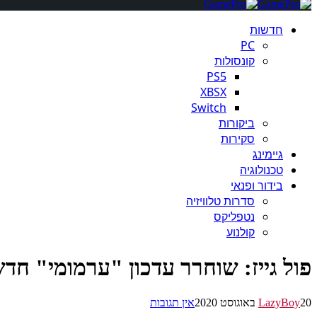
חדשות
PC
קונסולות
PS5
XBSX
Switch
ביקורות
סקירות
גיימינג
טכנולוגיה
בידור ופנאי
סדרות טלוויזיה
נטפליקס
קולנוע
פול גייז: שוחרר עדכון "ערמומי" חדש
20 באוגוסט 2020
LazyBoy
אין תגובות