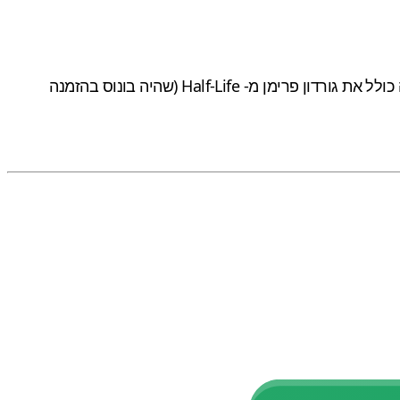
מלבד מצבי המשחק, העדכון ל- Fall Guys מביא את התלבושות הספציפיות והבלעדיות של Steam לחנות ה- PS4. זה ככל הנראה כולל את גורדון פרימן מ- Half-Life (שהיה בונוס בהזמנה