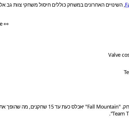
F
e 👀