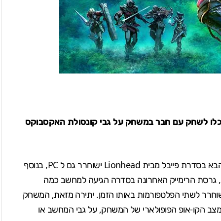
מחשב האישי ותוכלו לשחק עם חבר במשחק על גבי קונסולת האקסבוקס
", נחשף כי הכותר הבא בסדרת פייבל מבית Lionhead ישוחרר גם ל PC, בנוסף
, גרסת הרימייק האחרונה בסדרה הגיעה למחשב כמה
וחרר לשתי הפלטפורמות באותו הזמן. יתירה מזאת, המשחק
במצב הקו-אופ הפופולארי של המשחק, על גבי המחשב או