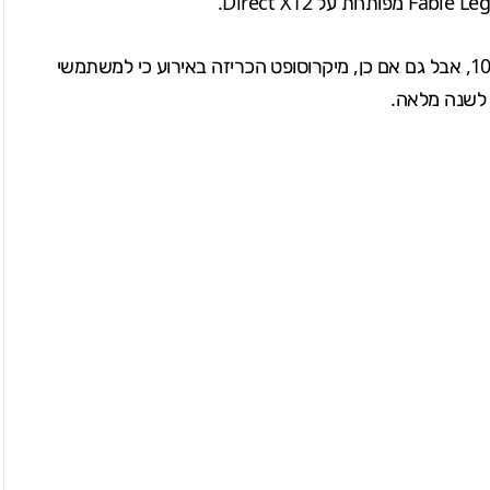
Fable Le
מפותחת על Direct X12.
לא ידוע אם גרסת המחשב תחייב מערכת הפעלה ווינדוס 10, אבל גם אם כן, מיקרוסופט הכריזה באירוע כי למשתמשי