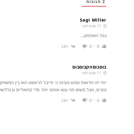
2
תגובות
Sagi Miller
11 שנים לפני
נפל האסימון…
הגב
0
0
בוםבוםהקבוםבום
11 שנים לפני
יופי זה חדשות ממש טובות כי פייבל הראשון הוא בין המשחקים
טובים, אבל משום מה עשו אותם יותר מדי קזואליים ובגללש
הגב
0
0