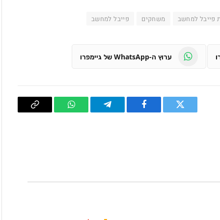
 פייבל למחשב
משחקים
פייבל למחשב
ערוץ ה-WhatsApp של גיימפרו
טוויטר
פייסבוק
Telegram
WhatsApp
העתק
קישור