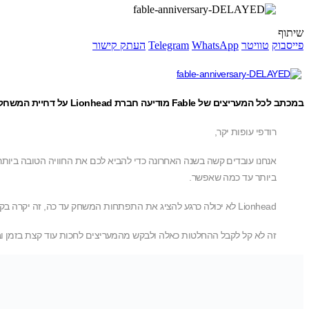
שיתוף
פייסבוק
טוויטר
WhatsApp
Telegram
העתק קישור
במכתב לכל המעריצים של Fable מודיעה חברת Lionhead על דחיית המשחק לפברואר 2014
רודפי עופות יקר,
ביותר עד כמה שאפשר.
Lionhead לא יכולה כרגע להציג את התפתחות המשחק עד כה, זה יקרה בקרוב, אבל מה שבטוח זה שאנחנו יכולים להודיע בתענוג גדול כי Fable ישוחרר לאקסבוקס בפברואר 2014.
זה לא קל לקבל ההחלטות כאלה ולבקש מהמעריצים לחכות עוד קצת בזמן ובלי 