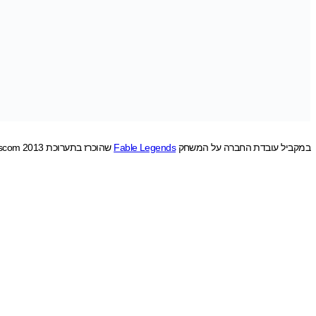
במקביל עובדת החברה על המשחק
Fable Legends
שהוכרז בתערוכת Gamescom 2013 והמשחק יתרחש 400 שנים לפני אירועי Fable הראשון, ויציב אתכם כאחד ממספר גיבורים שונים, כשהחברים שלכם, יהיו שלושה נוספים.