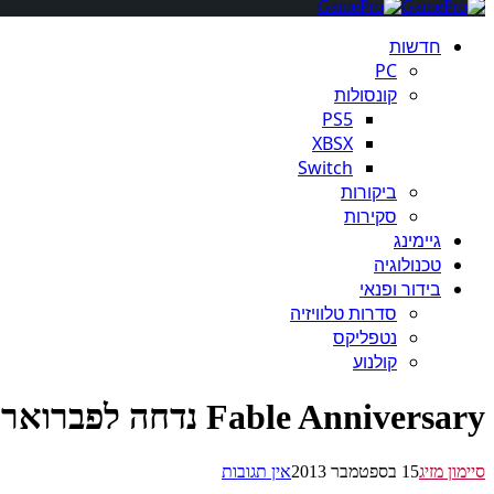
חדשות
PC
קונסולות
PS5
XBSX
Switch
ביקורות
סקירות
גיימינג
טכנולוגיה
בידור ופנאי
סדרות טלוויזיה
נטפליקס
קולנוע
Fable Anniversary נדחה לפברואר 2014
סיימון מזיג
15 בספטמבר 2013
אין תגובות