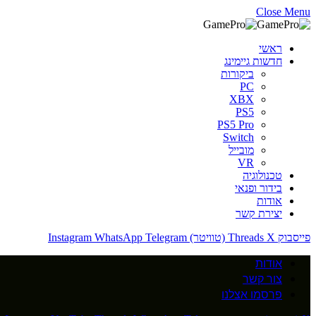
Close Menu
ראשי
חדשות גיימינג
ביקורות
PC
XBX
PS5
PS5 Pro
Switch
מובייל
VR
טכנולוגיה
בידור ופנאי
אודות
יצירת קשר
פייסבוק
X (טוויטר)
Threads
Telegram
WhatsApp
Instagram
אודות
צור קשר
פרסמו אצלנו