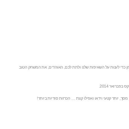
Xbox . עם זאת, אנחנו מרגישים שאנחנו צריכים קצת יותר זמן כדי לענות על השאיפות שלנו ולתת לכם, האוהדים, את המשחק הטוב
ך, יותר קטעי וידאו ואפילו קצת … הכרזות סודיות ביותר!