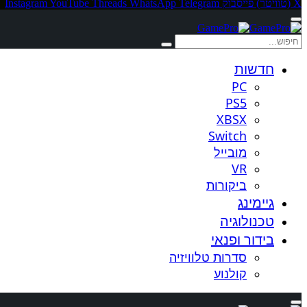
X (טוויטר)
פייסבוק
Telegram
WhatsApp
Threads
YouTube
Instagram
חדשות
PC
PS5
XBSX
Switch
מובייל
VR
ביקורות
גיימינג
טכנולוגיה
בידור ופנאי
סדרות טלוויזיה
קולנוע