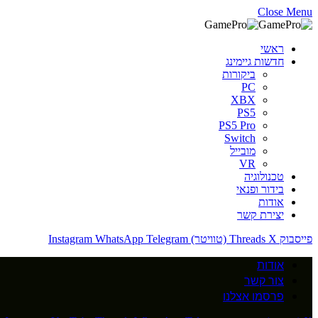
Close Menu
ראשי
חדשות גיימינג
ביקורות
PC
XBX
PS5
PS5 Pro
Switch
מובייל
VR
טכנולוגיה
בידור ופנאי
אודות
יצירת קשר
פייסבוק
X (טוויטר)
Threads
Telegram
WhatsApp
Instagram
אודות
צור קשר
פרסמו אצלנו