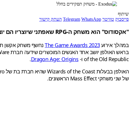
שיתוף
פייסבוק
טוויטר
WhatsApp
Telegram
העתק קישור
"אקסודוס" הוא משחק ה-RPG שאפתני שיוצריו הם יוצאי יחידת העילית של האולפן המוערך BioWare. מה ידוע לנו על המשחק המסקרן הזה עד כה?
במהלך אירוע
The Game Awards 2023
of the Old Republic ו-
Dragon Age: Origins
.
של שני משחקי Mass Effect הראשונים.