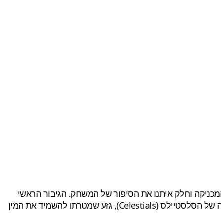
מכניקה וחלק איתנו את הסיפור של המשחק. הגיבור הראשי
במשחק מכונה Traveler (הנוסע/המטייל), השחקנים ייכנסו לנעליו של ג'ון (Jun), היחיד שמסוגל לקיים אינטראקציה עם הטכנולוגיה של הסלסטיילס (Celestials), גזע שמטרתו להשמיד את המין