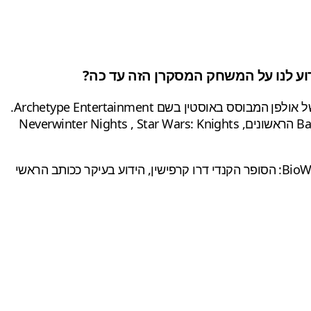
נחשף משחק אקשן תפקידים מסקרן בשם "אקסודוס" (Exodus). זהו פרויקט הבכורה של אולפן המבוסס באוסטין בשם Archetype Entertainment.
בראש האולפן יושב אחד האנשים המוכשרים שידעה חברת BioWare- ג'יימס אולן, שעבד על קלאסיקות כמו משחקי Baldur's Gate הראשונים, Neverwinter Nights , Star Wars: Knights
האולפן בבעלות Wizards of the Coast שהיא חברת בת של Hasbro וזמן קצר לאחר הקמתו, הצטרף לאולפן אקס נוסף של BioWare: הסופר הקנדי דרו קרפישין, הידוע בעיקר ככותב הראשי