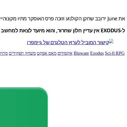
את June ידובב שחקן הקולנוע וזוכה פרס האוסקר מתיו מקונוהיי, והשבוע, האולפן גם הודיע שהוא משתף פעולה עם האולפן Certain Affinity שמשתף איתו פעולה בפרויקט זה מאז 2022.
ל-EXODUS אין עדיין חלון שחרור, והוא מיועד לצאת למחשב האישי, פלייסטיישן 5 ו-Xbox Series S|X.
Sci-fi RPG
Exodus
Bioware
אקסודוס
מאס אפקט
משחק תפקידים
מתיו 