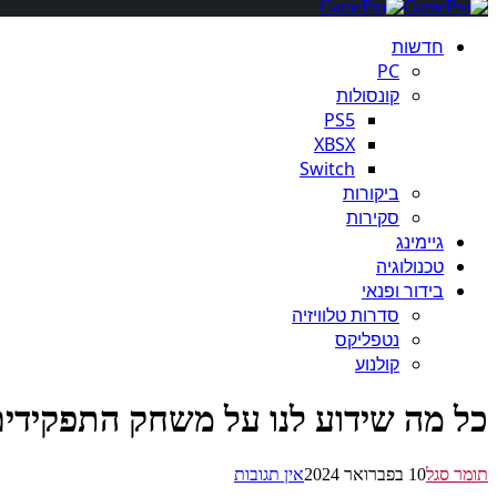
חדשות
PC
קונסולות
PS5
XBSX
Switch
ביקורות
סקירות
גיימינג
טכנולוגיה
בידור ופנאי
סדרות טלוויזיה
נטפליקס
קולנוע
כל מה שידוע לנו על משחק התפקידים XODUS
תומר סגל
10 בפברואר 2024
אין תגובות