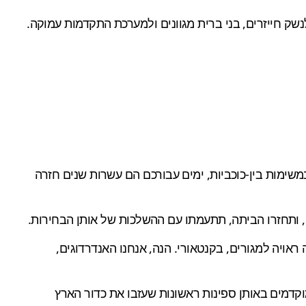
נשק חייזרים, בני ברית מגוונים ולמערכת התקדמות עמוקה.
חים כבר חלקו ציר זמן מלא שמתפרש על פני 40 אלף שנה. כ"מטיילים" במשימות בין-כוכביות, ימים עבורכם הם עשרות שנים חזרה
 ותחזרו הביתה, תתעמתו עם ההשלכות של אותן הבחירות.
יה ראויה למגורים, בקנטאורי. הנה, אנחנו האנדרדוגים,
קדמים באותן ספינות ראשונות שעזבו את כדור הארץ