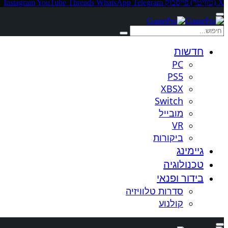
X (טוויטר)
פייסבוק
Telegram
WhatsApp
Threads
YouTube
Instagram
חדשות
PC
PS5
XBSX
Switch
מובייל
VR
ביקורות
גיימינג
טכנולוגיה
בידור ופנאי
סדרות טלוויזיה
קולנוע