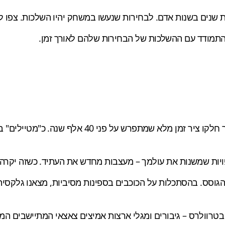
ות שנים בשנות אדם. לבחירות שנעשו במשחק יהיו השלכות. צפו ל
התמודד עם ההשלכות של הבחירות שלהם לאורך זמן.
האולפן שואף ליצור יקום מדע בדיוני חדש לגמרי והמפת
ויות שמשנות את עולמך – מעצבות מחדש את העתיד. כשזה יקרה,
ר הארץ הגוסס. בהסתכלות על הכוכבים בספינות מסיביות, מצאנו גלקס
טרוולרס – גיבורים ומגלי ארצות אמיצים צאצאי המתיישבים המו