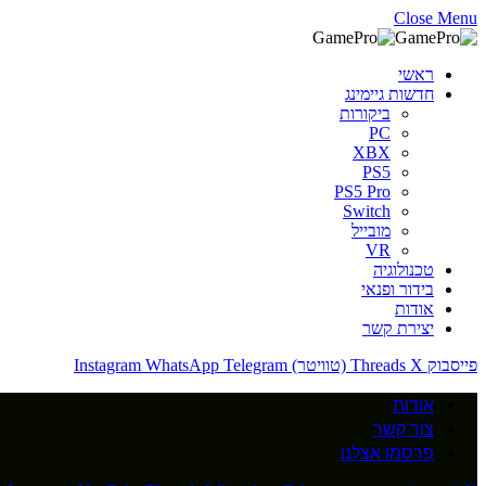
Close Menu
ראשי
חדשות גיימינג
ביקורות
PC
XBX
PS5
PS5 Pro
Switch
מובייל
VR
טכנולוגיה
בידור ופנאי
אודות
יצירת קשר
פייסבוק
X (טוויטר)
Threads
Telegram
WhatsApp
Instagram
אודות
צור קשר
פרסמו אצלנו