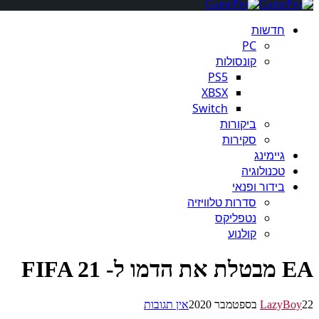
חדשות
PC
קונסולות
PS5
XBSX
Switch
ביקורות
סקירות
גיימינג
טכנולוגיה
בידור ופנאי
סדרות טלוויזיה
נטפליקס
קולנוע
EA מבטלת את הדמו ל- FIFA 21
22 בספטמבר 2020
LazyBoy
אין תגובות