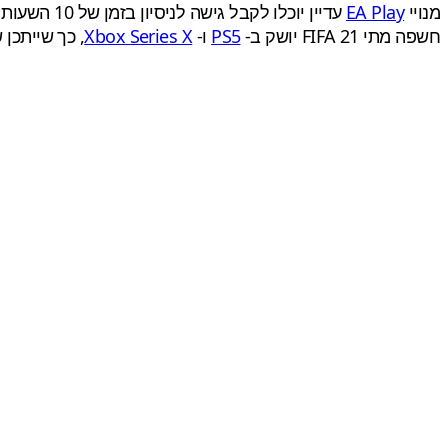
מנויי
EA Play
עדיין יוכלו לקבל גישה לניסיון בזמן של 10 השעות החל מ -1 באוקטובר, וההתקדמות תעבור למשחק המלא כשהוא יושק ל
חשפה מתי FIFA 21 יושק ב-
PS5
ו-
Xbox Series X
, כך שייתכן