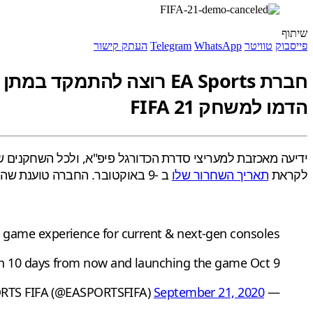
שיתוף
פייסבוק
טוויטר
WhatsApp
Telegram
העתק קישור
חברת EA Sports רוצה לה
הדמו למשחק FIFA 21
ידיעה מאכזבת למעריצי סדרת הכדורגל פיפ"א, ולכל השחקנים שחיכו להתנסות במשחק הבא. חברת 
לקראת
תאריך השחרור שלו
ב -9 באוקטובר. החברה טוענת שהיא רוצה השנה להתמקד ב"אספקת חווית המשחק המלאה הטובה ביותר לקונסולות הנוכחיות והדור הבא."
l game experience for current & next-gen consoles.
 10 days from now and launching the game Oct 9.
September 21, 2020
— EA SPORTS FIFA (@EASPORTSFIFA)