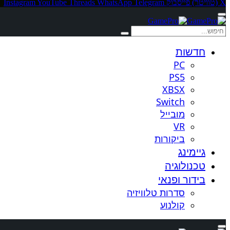
X (טוויטר)
פייסבוק
Telegram
WhatsApp
Threads
YouTube
Instagram
חדשות
PC
PS5
XBSX
Switch
מובייל
VR
ביקורות
גיימינג
טכנולוגיה
בידור ופנאי
סדרות טלוויזיה
קולנוע