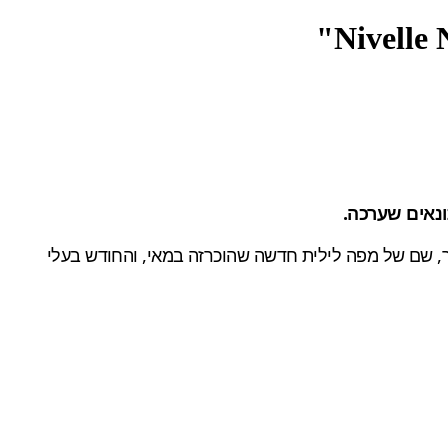
ם חצי שעה של משחק מרובה משתתפים חי. "Nivelle Nights" לקחה חלק בשידור, שם של מפה לילית חדשה שהוכרזה במאי, והחודש בעלי