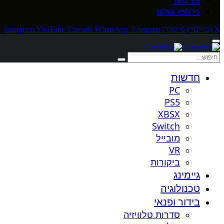
צור קשר
פרסמו אצלנו
X (טוויטר)
פייסבוק
Telegram
WhatsApp
Threads
YouTube
Instagram
חדשות
PC
PS5
XBSX
Switch
מובייל
VR
ביקורות
גיימינג
טכנולוגיה
בידור ופנאי
סדרות טלוויזיה