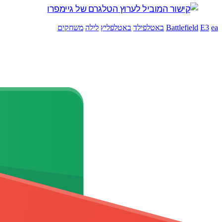
ea
E3
Battlefield
באטלפילד
באטלפליץ
לילה
משחקים