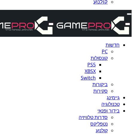
קולנוע
חדשות
PC
קונסולות
PS5
XBSX
Switch
ביקורות
סקירות
גיימינג
טכנולוגיה
בידור ופנאי
סדרות טלוויזיה
נטפליקס
קולנוע