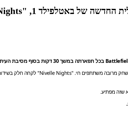
בסיום מסיבת העיתונאים של EA, אירגנו לצופי