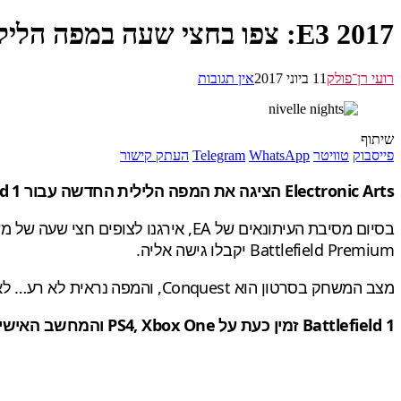
E3 2017: צפו בחצי שעה במפה הלילית החדשה של באטלפילד 1, "Nivelle Nights"
רועי רן־פולק
11 ביוני 2017
אין תגובות
שיתוף
פייסבוק
טוויטר
WhatsApp
Telegram
העתק קישור
Electronic Arts הציגה את המפה הלילית החדשה עבור Battlefield 1 בכל תפארתה במשך 30 דקות בסוף מסיבת העיתונאים שערכה.
Battlefield Premium יקבלו גישה אליה.
מצב המשחק בסרטון הוא Conquest, והמפה נראית לא רע… לא שזה מפתיע.
Battlefield 1 זמין כעת על PS4, Xbox One והמחשב האישי.