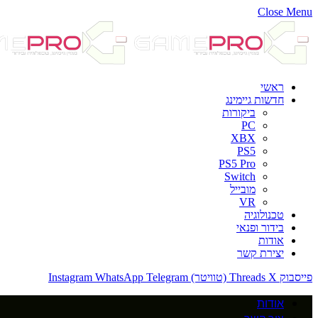
Close Menu
ראשי
חדשות גיימינג
ביקורות
PC
XBX
PS5
PS5 Pro
Switch
מובייל
VR
טכנולוגיה
בידור ופנאי
אודות
יצירת קשר
פייסבוק
X (טוויטר)
Threads
Telegram
WhatsApp
Instagram
אודות