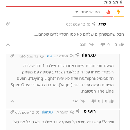
6
תגובות
החדש יותר
שדג
12 שנים לפני
חבל שהמשחקים שלהם לא כמו הטריילרים שלהם…..
הגב
0
0
IlanXD
תגובה ל...
שדג
12 שנים לפני
הפעם זוהי חברת פיתוח אחרת. דד איילנד 1 ודד איילנד:
ריפטייד פותחו על ידי טכלאנד (שכרגע עסוקה עם משחק
הזומבים/פארקור/מה שזה לא יהיה "Dying Light"). הפעם
הפיתוח נעשה על ידי ייגר (Yager), החברה מאחורי Spec Ops:
The Line המשובח.
הגב
0
0
רועי ס.
תגובה ל...
IlanXD
12 שנים לפני
וואלה?! עכשיו יש סיכוי קל שאקנה דד איילנד. לא סובל את טצ'.