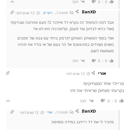
הגב
0
0
IlanXD
תגובה ל...
רועי ס.
12 שנים לפני
אבל למה לעזאזל זה נקרא דד איילנד 2? פעם אחרונה שבדקתי
(אולי כדאי לבדוק עוד פעם), קליפורניה היא לא אי!
אולי בסוף המשחק השחקן יתרסק ביחד עם צבא של זומבים
נאצים מצוידים במיניגאנס אל הר געש של אי בודד ואז תהיה
משמעות לשם.
הגב
0
0
אורי
12 שנים לפני
טריילר אחד המצחיקים!
נקרעתי מצחוק שראיתי את זה!
הגב
0
0
IlanXD
תגובה ל...
אורי
12 שנים לפני
מזכיר לי את דד רייזינג במידה מסוימת