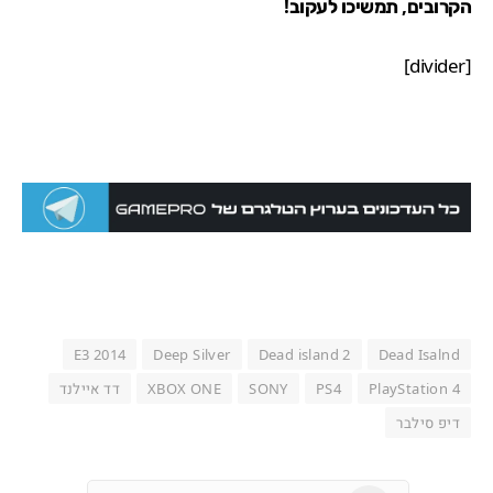
הקרובים, תמשיכו לעקוב!
[divider]
E3 2014
Deep Silver
Dead island 2
Dead Isalnd
PlayStation 4
PS4
SONY
XBOX ONE
דד איילנד
דיפ סילבר