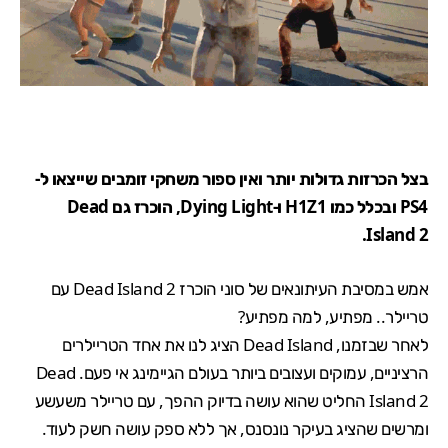
בצל הכרזות גדולות יותר ואין ספור משחקי זומבים שייצאו ל-
PS4 ובכלל כמו H1Z1 ו-Dying Light, הוכרז גם Dead
Island 2.
אמש במסיבת העיתונאים של סוני הוכרז Dead Island 2 עם
טריילר.. מפתיע, למה מפתיע?
לאחר שבזמנו, Dead Island הציג לנו את אחד הטריילרים
הרציניים, עמוקים ועצובים ביותר בעולם הגיימינג אי פעם. Dead
Island 2 החליט שהוא עושה בדיוק ההפך, עם טריילר משעשע
ומרשים שהציג בעיקר נונסנס, אך ללא ספק עושה חשק לעוד.