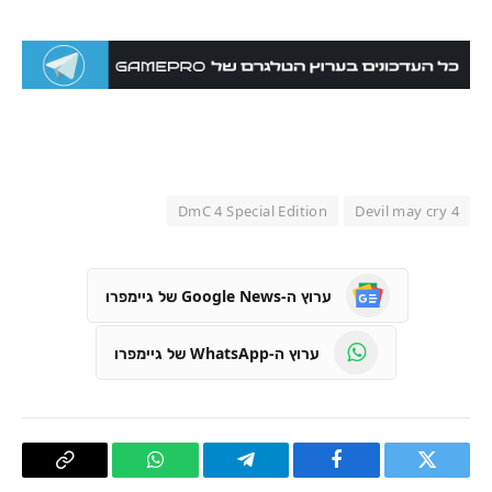
DmC 4 Special Edition
Devil may cry 4
ערוץ ה-Google News של גיימפרו
ערוץ ה-WhatsApp של גיימפרו
טוויטר
פייסבוק
Telegram
WhatsApp
העתק