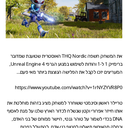
את המשחק חשפה
THQ
Nordic האוסטרית שטוענת שמדובר
ברימייק 1 ל-1 והודות לשימוש במנוע הגרפי Unreal Engine 4,
המעריצים יזכו לקבל את הפלישה הנוצצת ביותר מאי פעם…
https://www.youtube.com/watch?v=1rNYZYVR8P0
טריילר ראשון וסינמטי ששוחרר למשחק מציג בזהות מוחלטת את
אותו חייזר אפרורי וקטן שנשלח לכדור הארץ שלנו על מנת לאסוף
DNA בכדי לשמור על טוהר גנטי, היישר ממוחם של בני האדם,
וכחלק מהאיסוף תיאלצו לחטוף בני-אדם, להתעלל בפרות,