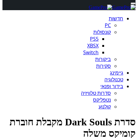
חדשות
PC
קונסולות
PS5
XBSX
Switch
ביקורות
סקירות
גיימינג
טכנולוגיה
בידור ופנאי
סדרות טלוויזיה
נטפליקס
קולנוע
סדרת Dark Souls מקבלת חוברת
מיקס משלה