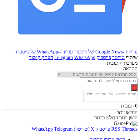
Goo של גיימפרו
ערוץ ה-WhatsApp של גיימפרו
ף
טוויטר
פייסבוק
WhatsApp
Telegram
העתק קישור
ת התגובות
אה
בות
 יותר
 יותר
הבולט ביותר
Thr
RSS
פייסבוק
X (טוויטר)
Telegram
WhatsApp
רוטר מבזקי חדשות