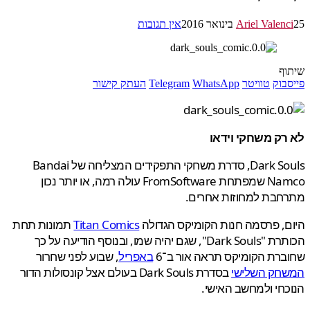
Ariel Valen
אין תגובות
ף
בוק
טוויטר
WhatsApp
Telegram
העתק קישור
רק משחקי וידאו
Dark Souls, סדרת משחקי התפקידים המצליחה של Bandai
שמפתחת
FromSoftware
עולה רמה, או יותר נכון
חבת למחוזות אחרים.
, פרסמה חנות הקומיקס הגדולה
Titan Comics
תמונות תחת
הכותרת "Dark Souls", שגם יהיה שמו, ובנוסף הודיעה על כך
רת הקומיקס תראה אור ב־6
באפריל
, שבוע לפני שחרור
חק השלישי
בסדרת Dark Souls בעולם אצל קונסולות הדור
חי ולמחשב האישי.