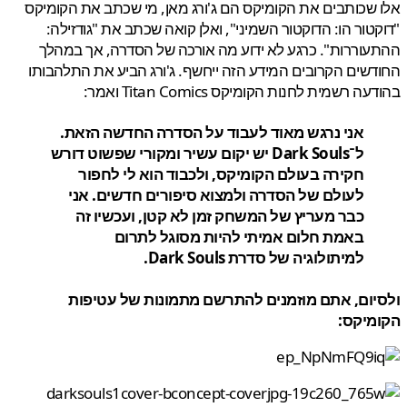
שכותבים את הקומיקס הם ג'ורג מאן, מי שכתב את הקומיקס
טור הו: הדוקטור השמיני", ואלן קואה שכתב את "גודזילה:
וררות". כרגע לא ידוע מה אורכה של הסדרה, אך במהלך
שים הקרובים המידע הזה ייחשף. ג'ורג הביע את התלהבותו
 רשמית לחנות הקומיקס Titan Comics ואמר:
אני נרגש מאוד לעבוד על הסדרה החדשה הזאת.
ל־Dark Souls יש יקום עשיר ומקורי שפשוט דורש
חקירה בעולם הקומיקס, ולכבוד הוא לי לחפור
לעולם של הסדרה ולמצוא סיפורים חדשים. אני
כבר מעריץ של המשחק זמן לא קטן, ועכשיו זה
באמת חלום אמיתי להיות מסוגל לתרום
למיתולוגיה של סדרת Dark Souls.
יום, אתם מוזמנים להתרשם מתמונות של עטיפות
מיקס: