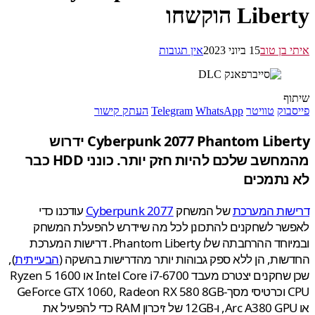
Lib הוקשחו
 בן טוב
15 ביוני 2023
אין תגובות
ף
בוק
טוויטר
WhatsApp
Telegram
העתק קישור
Cyberpunk 2077 Phantom Liberty ידרוש
מהמחשב שלכם להיות חזק יותר. כונני HDD כבר
נתמכים
שות המערכת
של המשחק
Cyberpunk 2077
עודכנו כדי
שר לשחקנים להתכונן לכל מה שיידרש להפעלת המשחק
ובמיוחד ההרחבתה שלו Phantom Liberty. דרישות המערכת
ות, הן ללא ספק גבוהות יותר מהדרישות בהשקה (
הבעייתית
),
שכן שחקנים יצטרכו מעבד Intel Core i7-6700 או Ryzen 5 1600
CPU וכרטיסי מסך-GeForce GTX 1060, Radeon RX 580 8GB
או Arc A380 GPU, ו-12GB של זיכרון RAM כדי להפעיל את