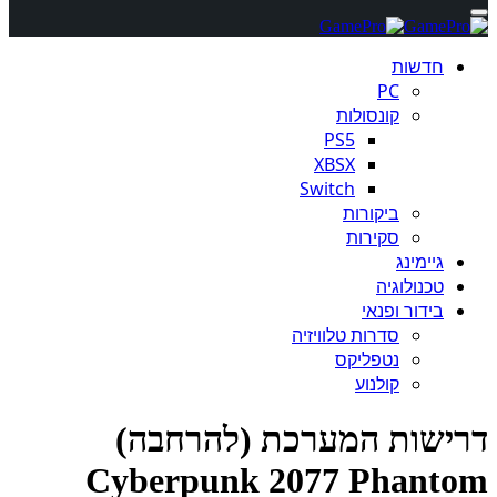
חדשות
PC
קונסולות
PS5
XBSX
Switch
ביקורות
סקירות
גיימינג
טכנולוגיה
בידור ופנאי
סדרות טלוויזיה
נטפליקס
קולנוע
ישות המערכת (להרחבה)
Cyberpunk 2077 Phant