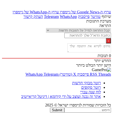
Goo של גיימפרו
ערוץ ה-WhatsApp של גיימפרו
ף
טוויטר
פייסבוק
WhatsApp
Telegram
העתק קישור
ת התגובות
אה
בות
 יותר
 יותר
הבולט ביותר
Thr
RSS
פייסבוק
X (טוויטר)
Telegram
WhatsApp
רוטר מבזקי חדשות
רוטר סקופים
לוח שנה עברי
אתר זה נבנה ועוצב על-ידי קידומא | דיגיטל קריאייטיב
כויות שמורות לגיימפרו ישראל © 2025
Submit