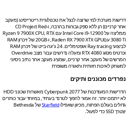
ות מערכת למי שרוצה לנצל את טכנולוגיית רייטרייסינג (מעקב
אחר קרניים) הן ללא ספק גבוהות בהרבה, ו-CD Project Red
ממליצה על Intel Core i9-12900 עם Ryzen 9 7900X CPU, RTX
3080 Ti עםRaden RX 7900 XTX GPU, ו-20GB של זיכרון RAM
לביצועי Ray tracing אופטימליים. 24 ג'יגה-בייט של זיכרון RAM
וכרטיס מסוג RTX 4080 ומעלה נדרשים עבור מצב Overdrive
ים של מעקב אחר קרניים, שמציג מעקב אחר נתיב ניסיוני
ק לאיכות חזותית ותאורה משופרת
דים מכוננים ותיקים
הדרישות המעודכנות של Cyberpunk 2077 מאשרות שכונני HDD
יתמכו יותר. זה אמור להפוך לטרנד בעתיד, במיוחד עבור כותרים
ים בעולם הפתוח, מכיוון שאפילו
Starfield
של Bethesda
י לפעול.