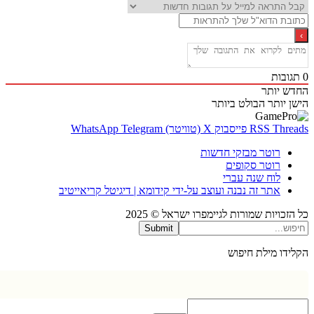
בות
 יותר
 יותר
הבולט ביותר
Thr
RSS
פייסבוק
X (טוויטר)
Telegram
WhatsApp
רוטר מבזקי חדשות
רוטר סקופים
לוח שנה עברי
אתר זה נבנה ועוצב על-ידי קידומא | דיגיטל קריאייטיב
כויות שמורות לגיימפרו ישראל © 2025
Submit
דו מילת חיפוש