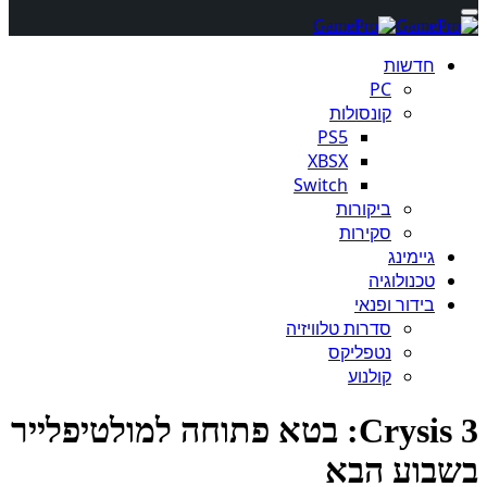
חדשות
PC
קונסולות
PS5
XBSX
Switch
ביקורות
סקירות
גיימינג
טכנולוגיה
בידור ופנאי
סדרות טלוויזיה
נטפליקס
קולנוע
Crysis 3: בטא פתוחה למולטיפלייר
בוע הבא