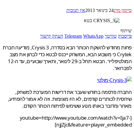
ן מזיג
24 בינואר 2013
אין תגובות
ף
בוק
טוויטר
WhatsApp
Telegram
העתק קישור
פחות מחודש להשקת הכותר הבא בסדרה, Crysis 3, מודיעה חברת
Crytek כי משבוע הבא, המשחק ייכנס לבטא כדי לבחון את מצב
המולטיפלייר. הבטא תחל ב-29 לינואר, ותארך שבועיים, עד ה-12
ואר.
רה פרסמה בחודש שעבר את דרישות המערכת למשחק,
ית לכותרים קודמים, לא היו מוגזמות. וזה לא אמור להפתיע,
 ומדובר באותו מנוע ששימש לפיתוח הכותר הקודם.
[youtube=http://www.youtube.com/watch?v=Ij
njjZjc&feature=player_embedd