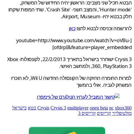
 תכיל שני מצבים: הראשון יהיה החידוש של המשחק,
'Hunter mode', והמצב השני- 'Crash Site'. שתי המפות שיקחו
 יהיו- Airport, Museum.
שמה וכניסה לבטא לחצו
כאן
[youtube=http://www.youtube.com/watch?v=oV
ofdrpI&feature=player_embedd
Crysis 3 ישוחרר בישראל בתאריך 22/2/2013, לקונסולות- Xbox
PlayStation , ולמחשב האישי.
למרות החומרה החזקה של הקונסולה החדשה Wii U, לא הוכרז
חק לגביה. אולי בהמשך
xbox
pc
open beta
multiplayer
Crysis 3
Crysis
בטא
בישראל
יפלייר
קרייסיס
קרייסיס 3