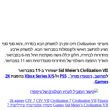
מעריצי Civilization חיכו זמן רב למשחק הבא בסדרה, והוא סוף סוף
 למחשב האישי ולקונסולות בפברואר הבא. למשחק ארבע
מהדורות לבחירה, חלקן יכללו גישה מוקדמת החל מה-6 בפברואר.
ך ההפצה העולמי של מהדורות סטנדרטיות הוא 11 בפברואר.
Sid Meier’s Civilization VII ישוחרר ב-11 בפברואר
שב
,
נינטנדו סוויץ׳
,
PS5
ול-
Xbox Series X/S
בהפצת
2K
.
Ga
2k games
CIV 7
CIV VII
Civilization 7
Civilization VII
Fir
Sid Meier’s Civilization
Games
משחק אסטרטגיה
ציוויליזציה 7