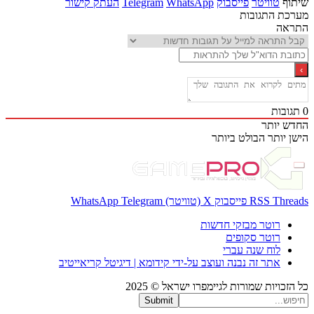
ף
טוויטר
פייסבוק
WhatsApp
Telegram
העתק קישור
ת התגובות
אה
בות
 יותר
 יותר
הבולט ביותר
Thr
RSS
פייסבוק
X (טוויטר)
Telegram
WhatsApp
רוטר מבזקי חדשות
רוטר סקופים
לוח שנה עברי
אתר זה נבנה ועוצב על-ידי קידומא | דיגיטל קריאייטיב
כויות שמורות לגיימפרו ישראל © 2025
Submit