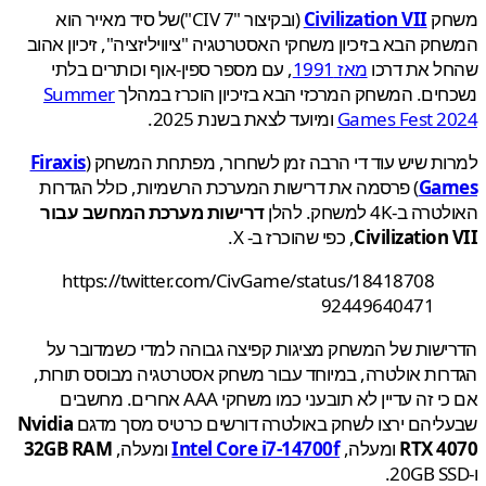
ק
Civilization VII
(ובקיצור "CIV 7")של סיד מאייר הוא
ק הבא בזיכיון משחקי האסטרטגיה "ציוויליזציה", זיכיון אהוב
ל את דרכו
מאז 1991
, עם מספר ספין-אוף וכותרים בלתי
ים. המשחק המרכזי הבא בזיכיון הוכרז במהלך
Summer
Games Fest 2
ומיועד לצאת בשנת 2025.
ת שיש עוד די הרבה זמן לשחרור, מפתחת המשחק (
Firaxis
Ga
) פרסמה את דרישות המערכת הרשמיות, כולל הגדרות
ב-4K למשחק. להלן
דרישות מערכת המחשב עבור
Civilization
, כפי שהוכרז ב- X.
https://twitter.com/CivGame/status/18418708
92449640471
שות של המשחק מציגות קפיצה גבוהה למדי כשמדובר על
ות אולטרה, במיוחד עבור משחק אסטרטגיה מבוסס תורות,
אם כי זה עדיין לא תובעני כמו משחקי AAA אחרים. מחשבים
יהם ירצו לשחק באולטרה דורשים כרטיס מסך מדגם
Nvidia
RTX 4
ומעלה,
Intel Core i7-14700f
ומעלה,
32GB RAM