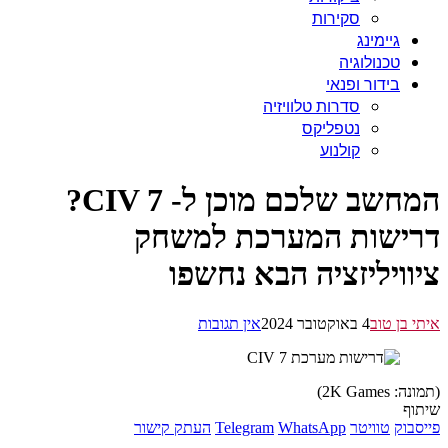
סקירות
גיימינג
טכנולוגיה
בידור ופנאי
סדרות טלוויזיה
נטפליקס
קולנוע
המחשב שלכם מוכן ל- CIV 7?
ישות המערכת למשחק
וויליזציה הבא נחשפו
 בן טוב
4 באוקטובר 2024
אין תגובות
2K Game)
ף
בוק
טוויטר
WhatsApp
Telegram
העתק קישור