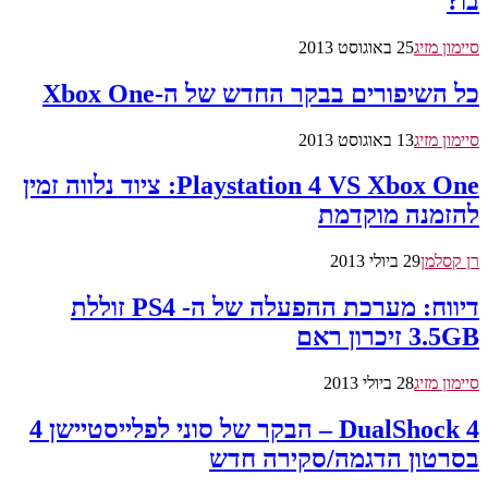
בו?
סיימון מזיג
25 באוגוסט 2013
כל השיפורים בבקר החדש של ה-Xbox One
סיימון מזיג
13 באוגוסט 2013
Playstation 4 VS Xbox One: ציוד נלווה זמין
להזמנה מוקדמת
רן קסלמן
29 ביולי 2013
דיווח: מערכת ההפעלה של ה- PS4 זוללת
3.5GB זיכרון ראם
סיימון מזיג
28 ביולי 2013
DualShock 4 – הבקר של סוני לפלייסטיישן 4
בסרטון הדגמה/סקירה חדש