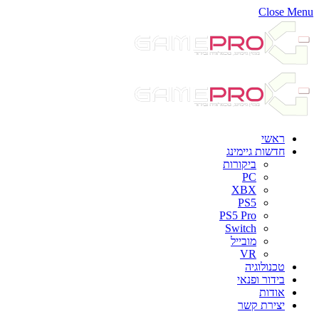
Close Menu
ראשי
חדשות גיימינג
ביקורות
PC
XBX
PS5
PS5 Pro
Switch
מובייל
VR
טכנולוגיה
בידור ופנאי
אודות
יצירת קשר