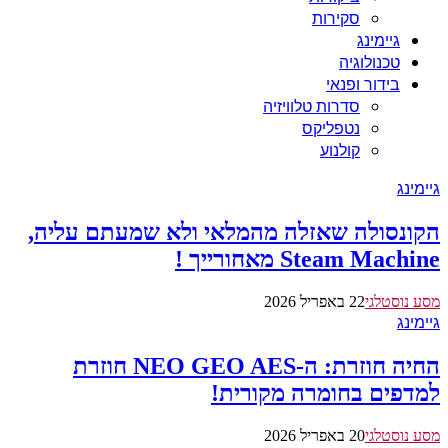
סקירות
גיימינג
טכנולוגיה
בידור ופנאי
סדרות טלוויזיה
נטפליקס
קולנוע
גיימינג
הקונסולה שאזלה מהמלאי ולא שמעתם עליה,
Steam Machine מאחורייך !
מסע נוסטלגי
22 באפריל 2026
גיימינג
החיה חוזרת: ה-NEO GEO AES חוזרת
למדפים בחומרה מקורית!
מסע נוסטלגי
20 באפריל 2026