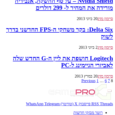
Nvidia Shield – על סף ההשקה, אנבידיה
מורידה את המחיר ל- 299 דולרים
סיימון מזיג
20 ביוני 2013
Delta Six: בקר משחקי ה-FPS החדשני בדרך
לשוק
סיימון מזיג
2 ביוני 2013
Logitech חושפת את ליין ה-G החדש שלה
לאביזרי הגיימינג ל-PC
סיימון מזיג
20 במרץ 2013
Previous
1
…
6
7
8
Threads
RSS
פייסבוק
X (טוויטר)
Telegram
WhatsApp
רוטר מבזקי חדשות