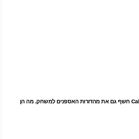
אירוע החשיפה למולטילפייר של Call of Duty: Ghosts חשף גם את מהדורות האספנים למשחק. מה הן