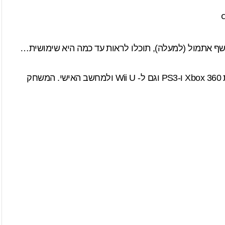
Call of Duty: Ghosts ישוחרר ב-5 בנובמבר לקונסולות Xbox 360 ו-PS3 וגם ל- Wii U ולמחשב האישי. המשחק