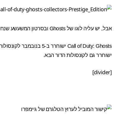
אבל, יש עליה לוגו של Ghosts ובסרטון המשעשע שנחשף אתמול (למעלה), תוכלו לראות עד כמה היא שימושית…
ישוחרר גם לקונסולות הדור הבא.
[divider]