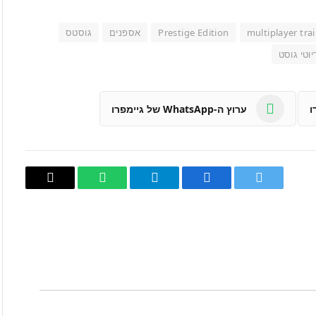
multiplayer trai
Prestige Edition
אספנים
גוסטס
יוטי גוסט
ערוץ ה-WhatsApp של גיימפרו
טוויטר
פייסבוק
Telegram
WhatsApp
העתק
קישור