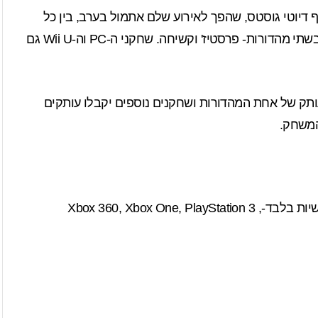
 דיוטי גוסטס, שהפך ל
אירוע שלם
אתמול בערב, בין כל
הסרטונים שראינו, נחשפה גם גרסת האספנים שתגיע בשתי מהדורות- פרסטיז' וקשיחה. שחקני ה-PC וה-Wii U גם
ותק של אחת המהדורות ושחקנים נוספים יקבלו עותקים
המשחק.
מחיר החבילה 119 דולרים והיא תושק לקונסולות הראשיות בלבד-Xbox 360, Xbox One, PlayStation 3 ,