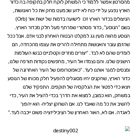
מהסרטון אפשר ללמוד כי המשחק לוקח חלק בתקופה בה כדור
הארץ נפגע על ידי כוח לא ידוע שכמעט מחק את כל האנושות,
הניצולים בכדור הארץ זכו לישועה בדמות של ישות אור (Orb)
בשם "הנוסע", כדור מסתורי שמרחף מעל חלק מכדור הארץ.
הנוסע מהווה מעין גג למקלט הבטוח האחרון לבני אדם. אבל ככל
שהזמן עובר והאנושות מתחילה להרים את עצמו מהכחדה, הם
לומדים שהם לא לבד. "יצורים מוזרים וקטלניים כבשו העולמות
הישנים שלנו. והם נצמדו אל העיר, מחפשים נקודות תורפה שלנו,
ומנסים למגר אותנו לעד. "כאפוטרופוס של העיר האחרונה של
כדור הארץ, שחקנים יהיו מסוגלים להפעיל חלק מכוחו של הנוסע
ויצאו כדי לפטור את הגלקסיה של תוקפים. התפקיד שלנו
במשחק, הוא כמובן, למצוא את הדרך בכדי להציל את העיר, כדי
להשיב את כל מה שאבד לנו. אם השחקן יצליח- הוא יהפוך
לאגדה. אם לא, האור האחרון של הציביליזציה פשוט ייכבה לעד."