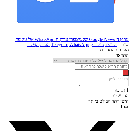
Goo של גיימפרו
ערוץ ה-WhatsApp של גיימפרו
ף
טוויטר
פייסבוק
WhatsApp
Telegram
העתק קישור
ת התגובות
אה
ובה
 יותר
 יותר
הבולט ביותר