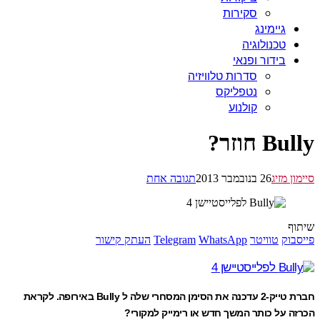
סקירות
גיימינג
טכנולוגיה
בידור ופנאי
סדרות טלוויזיה
נטפליקס
קולנוע
B חוזר?
ן מזיג
26 בנובמבר 2013
תגובה אחת
ף
בוק
טוויטר
WhatsApp
Telegram
העתק קישור
חברת טייק-2 עדכנה את הסימן המסחרי שלה ל Bully באירופה. לקראת
ה על כותר המשך חדש או רימייק למקורי?