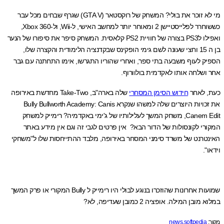
מי לא זוכר את בולי? המשחק של רוקסטאר (GTA V) שגרף שבחים מכל עבר
כששוחרר לפלייסטיישן 2 ומאוחר יותר למחשב האישי, ל-Wii, ול-Xbox 360,
ואפילו לPS3 בצורה של חוויית PS2 קלאסית. המשחק סיפר את סיפורו של הנער
בן ה 15 וחצי שעונה לשם גימי הופקינס שבקדנציה הלימודית והקצרה שלו,
ק לעוף משבעה בתי ספר, ואחרי שהוריו התגרשו, אימו התחתנה עם גבר
ושלחה אותו לאקדמית בולוורוף.
 לאחר
חידוש הסימן המסחרי
שלה בארה"ב, Take-Two מחדשת באירופה
את זכויות היוצרים שלה למשהו שנקרא Bully Bullworth Academy: Canis
Canem Edit, משחק המשך לעלילותיו של ג'ימי באקדמיה? רימייק למשחק
רי לקונסולות של הדור הבא? אין פרטים לגבי זה וגם אין מידע באתר
טרנט של משרד סימני המסחר באירופה, מלבד ההתייחסות שלו ל"משחקי
".
שמועות אחרונות שהוזכרו בנוגע לבולי היו רימייק ל Bully המקורי או פרק המשך
ובן המילה. אופציה 2 כמובן שעדיפה, לא?
news.softpedia