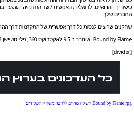
כישוריך ההרואיים. לדואליות האנושית / שד הזו תהיה השפעה
החברים שלך.
שחקנים שרוצים לנסות כל דרך אפשרית של התקדמות דרך ההרפ
Bound by Flame ישוחרר ב 9.5 לאקסבוקס 360, פלייסטיישן 3, פלייסטיישן 4 ו PC.
[divider]
rpg
Bound by Flame
השקה
מחויב ללהבה
משחק תפקידים