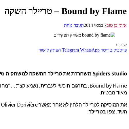
Bound by Flame – טריילר השקה
איתי בן טוב
7 במאי 2014
תגובה אחת
שיתוף
פייסבוק
טוויטר
WhatsApp
Telegram
העתק קישור
Spiders studio משחררת את טריילר ההשקה למשחק ה RPG שלה, לקראת שחרורו בשישי הקרוב
Bound by Flame, בתרגום חופשי לעברית, נשמע ק
מאוד מבטיח.
השד.
צפו בטריילר
: