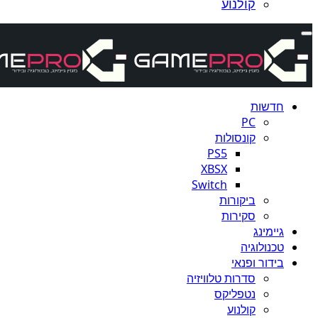
קולנוע
חדשות
PC
קונסולות
PS5
XBSX
Switch
ביקורות
סקירות
גיימינג
טכנולוגיה
בידור ופנאי
סדרות טלוויזיה
נטפליקס
קולנוע