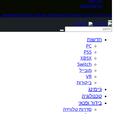
צור קשר
פרסמו אצלנו
X (טוויטר)
פייסבוק
Telegram
WhatsApp
Threads
YouTube
Instagram
חדשות
PC
PS5
XBSX
Switch
מובייל
VR
ביקורות
גיימינג
טכנולוגיה
בידור ופנאי
סדרות טלוויזיה