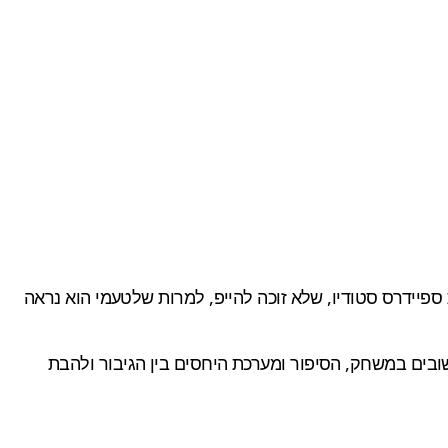
ברת ספיידרס סטודיו, שלא זוכה להייפ, למרות שלטעמי הוא נראה
 היתר Assassin's Creed IV) והוא מדגיש את האלמנטים החשובים במשחק, הסיפור ומערכת היחסים בין הגיבור ולהבת