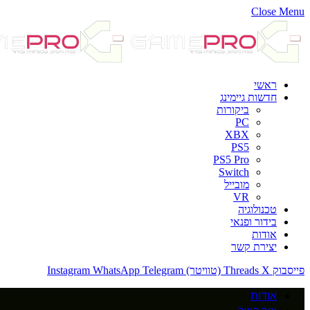
Close Menu
ראשי
חדשות גיימינג
ביקורות
PC
XBX
PS5
PS5 Pro
Switch
מובייל
VR
טכנולוגיה
בידור ופנאי
אודות
יצירת קשר
פייסבוק
X (טוויטר)
Threads
Telegram
WhatsApp
Instagram
אודות