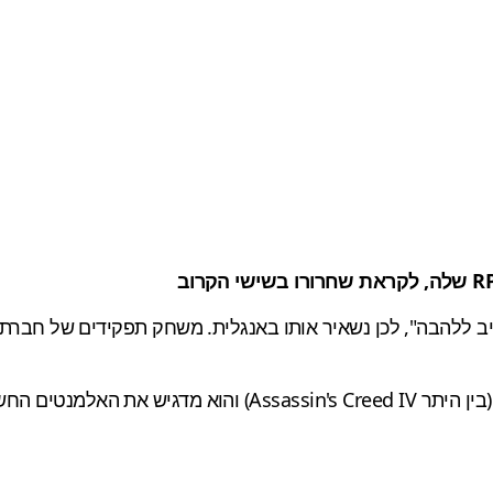
צת … "מחויב ללהבה", לכן נשאיר אותו באנגלית. משחק תפקידים של ח
את המוסיקה לטריילר הלחין לא אחר מאשר Olivier Derivière (בין