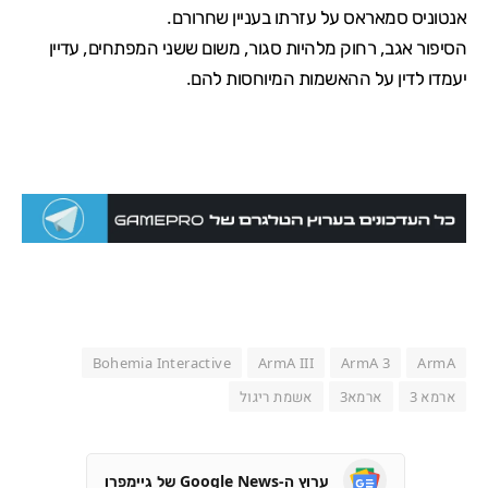
אנטוניס סמאראס על עזרתו בעניין שחרורם.
הסיפור אגב, רחוק מלהיות סגור, משום ששני המפתחים, עדיין
יעמדו לדין על ההאשמות המיוחסות להם.
Bohemia Interactive
ArmA III
ArmA 3
ArmA
ארמא 3
ארמא3
אשמת ריגול
ערוץ ה-Google News של גיימפרו