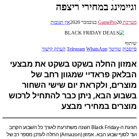
יימינג במחירי ריצפה
GamePr
20 בנובמבר 2020
אין תגובות
ף
בוק
טוויטר
WhatsApp
Telegram
העתק קישור
זון החלה בשקט בשקט את מבצעי
לאק פראדיי שמגוון רחב של
צרים, ולקראת יום שישי השחור
בוע הבא, ניתן כבר להתחיל לרכוש
צרים במחירי מבצע
חגיגת ה-Black Friday השנה משתרעת לאורך כל השבוע הקרוב
ועד לסוף שבוע הבא. אמזון (Amazon) החלה לעדכן מספר רב של