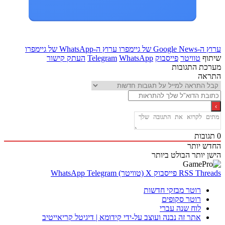
Goo של גיימפרו
ערוץ ה-WhatsApp של גיימפרו
ף
טוויטר
פייסבוק
WhatsApp
Telegram
העתק קישור
ת התגובות
אה
בות
 יותר
 יותר
הבולט ביותר
Thr
RSS
פייסבוק
X (טוויטר)
Telegram
WhatsApp
רוטר מבזקי חדשות
רוטר סקופים
לוח שנה עברי
אתר זה נבנה ועוצב על-ידי קידומא | דיגיטל קריאייטיב