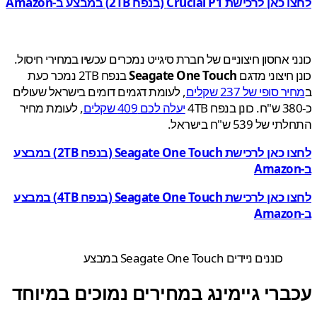
ו כאן לרכישת
Crucial P1
(בנפח 2TB) במבצע ב-Amazon
י אחסון חיצוניים של חברת סיגייט נמכרים עכשיו במחירי חיסול.
 חיצוני מדגם
Seagate One Touch
בנפח 2TB נמכר כעת
 סופי של 237 שקלים
, לעומת דגמים דומים בישראל שעולים
יעלה לכם 409 שקלים
, לעומת מחיר
ל 539 ש"ח בישראל.
ו כאן לרכישת
Seagate One Touch
(בנפח 2TB) במבצע
ו כאן לרכישת
Seagate One Touch
(בנפח 4TB) במבצע
כוננים ניידים Seagate One Touch במבצע
ברי גיימינג במחירים נמוכים במיוחד