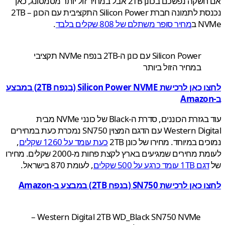
אם חשקה נפשכם בכונן 2TB אבל במחיר זול יותר מסמסונג, כאן
נכנסת לתמונה חברת Silicon Power התקציבית עם הכונן 2TB –
 ב
מחיר סופר משתלם של 808 שקלים בלבד
.
Silicon Power עם כונן ה-2TB בנפח NVMe תקציבי
במחיר הזול ביותר
לחצו כאן לרכישת Silicon Power NVME (בנפח 2TB) במבצע
עוד בגזרת הכוננים, סדרת ה-Black של כונני NVMe מבית
Western  עם הדגם המצוין
SN750 נמכרת כעת במחירים
ים במיוחד. מחירו של כונן 2TB
כעת עומד על 1260 שקלים
,
לעומת מחירים שמגיעים בארץ לקצת פחות מ-2000 שקלים. מחירו
גם 1TB עומד כרגע על 500 שקלים
, לעומת 870 בישראל.
ו כאן לרכישת
SN750
(בנפח 2TB) במבצע ב-Amazon
Western Digital 2TB WD_Black SN750 NVMe –