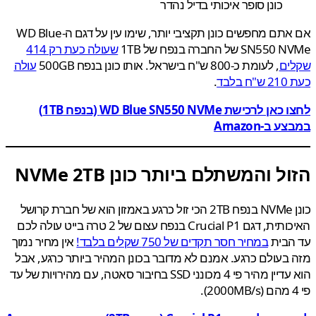
כונן סופר איכותי בדיל נהדר
אם אתם מחפשים כונן תקציבי יותר, שימו עין על דגם ה-WD Blue
SN של החברה בנפח של 1TB
שעולה כעת רק 414
ים
, לעומת כ-800 ש"ח בישראל. אותו כונן בנפח 500GB
עולה
בלבד
.
לחצו כאן לרכישת WD Blue SN550 NVMe (בנפח 1TB)
 ב-Amazon
ל והמשתלם ביותר כונן NVMe 2TB
כונן NVMe בנפח 2TB הכי זול כרגע באמזון הוא של חברת קרושל
ותית, דגם
Crucial P1 בנפח עצום של 2 טרה בייט עולה לכם
הבית
במחיר חסר תקדים של 750 שקלים בלבד!
אין מחיר נמוך
בעולם כרגע. אמנם לא מדובר בכונן המהיר ביותר כרגע, אבל
הוא עדיין מהיר פי 4 מכונני SSD בחיבור סאטה, עם מהירויות של עד
2000MB/s).