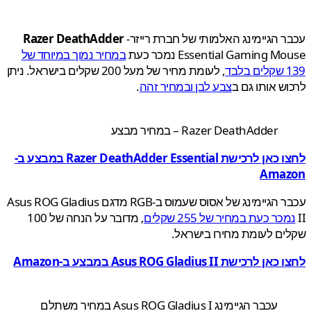
 הגיימינג האלמותי של חברת רייזר-
Razer DeathAdder
Essential Gaming  נמכר כעת
במחיר נמוך במיוחד של
בד
, לעומת מחיר של מעל 200 שקלים בישראל. ניתן
ש אותו גם ב
צבע לבן ובמחיר זהה
.
Razer DeathAdder – במחיר מבצע
לחצו כאן לרכישת Razer DeathAdder Essential במבצע ב-
Ama
עכבר הגיימינג של אסוס שעמוס ב-RGB מדגם Asus ROG Gladius
כר כעת במחיר של 255 שקלים
, מדובר על הנחה של 100
ם לעומת מחירו בישראל.
רכישת Asus ROG Gladius II במבצע ב-Amazon
עכבר הגיימינג Asus ROG Gladius I במחיר משתלם