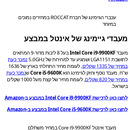
עכברי הגיימינג של חברת ROCCAT במחירים נמוכים
במיוחד
בדי גיימינג של אינטל במבצע
ד
Intel Core i9-9900KF
בעל 8 ליבות מדור-9 המתאים
שבת
LGA1151 ו
שמגיע עד למהירות של
5.0GHz
נמכר כעת
ל 1335 שקלים
, לעומת מחיר התחלתי בארץ של 1636
 מעבד נוסף וחזק לגיימינג הוא
Core i5-9600K
ש
נמכר כעת
ל 820 שקלים
, לעומת מחיר של קצת מעל 1000 שקלים
ראל.
רכישת Intel Core i9-9900KF במבצע ב-Amazon
כאן לרכישת Intel
Core i5-9600K
במבצע ב-Amazon
מעבד אינטל Core i9-9900KF במחיר משתלם