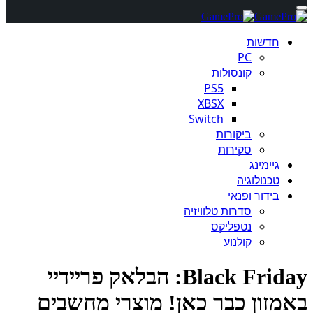
חדשות
PC
קונסולות
PS5
XBSX
Switch
ביקורות
סקירות
גיימינג
טכנולוגיה
בידור ופנאי
סדרות טלוויזיה
נטפליקס
קולנוע
Black Friday: הבלאק פריידיי
מזון כבר כאן! מוצרי מחשבים