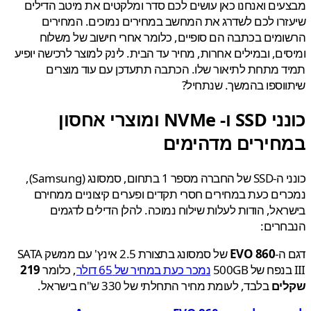
ים ואנחנו כאן עושים לכם סדר ומלקטים את מיטב הדילים
רו לכם לשדרג את המחשב במחירים נמוכים. המחירים
מים בכתבה הם סופיים, כלומר אחרי חישוב של משלוח
ים, ובמילים אחרות, מחיר עד הבית. לינק למוצר לרכישה יופיע
 מתחת לתיאור שלו. הכתבה תתעדכן עם עוד מוצרים
וספו בהמשך. שנתחיל?
כונני SSD ו- NVMe ומוצרי אחסון
חירים מדהימים
כונני ה-SSD של החברה מספר 1 בתחום, סמסונג (Samsung),
ים כעת במחירים חסרי תקדים ופערים קיצוניים ממחירם
אל, הודות לעלות שילוח נמוכה. להלן הדילים לדגמים
חרים:
ה-
860 EVO
של סמסונג בתצורת 2.5 אינץ' עם ממשק SATA
נמכר כעת במחיר של 65 דולר
, כלומר
219
ים
בלבד, לעומת מחיר התחלתי של 330 ש"ח בישראל.