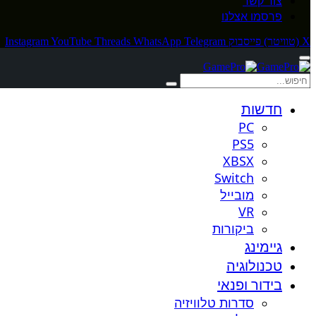
צור קשר
פרסמו אצלנו
X (טוויטר)
פייסבוק
Telegram
WhatsApp
Threads
YouTube
Instagram
חדשות
PC
PS5
XBSX
Switch
מובייל
VR
ביקורות
גיימינג
טכנולוגיה
בידור ופנאי
סדרות טלוויזיה