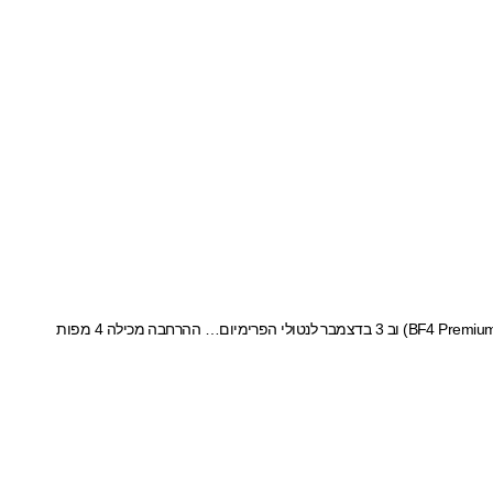
חבילת ההרחבה Second Assault תגיע קודם לקונסולת הדור הבא של מיקרוסופט Xbox One ותשוחרר מחר, במקביל להשקה הגדולה של הקונסולה, לבעלי הפרימיום (BF4 Premium) וב 3 בדצמבר לנטולי הפרימיום… ההרחבה מכילה 4 מפות