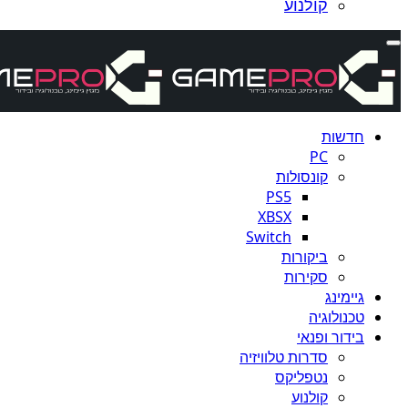
קולנוע
חדשות
PC
קונסולות
PS5
XBSX
Switch
ביקורות
סקירות
גיימינג
טכנולוגיה
בידור ופנאי
סדרות טלוויזיה
נטפליקס
קולנוע