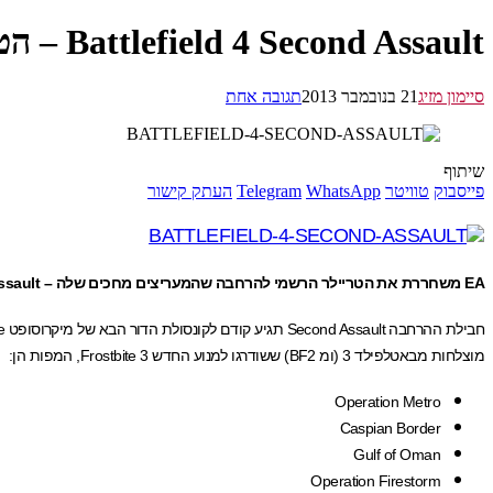
Battlefield 4 Second Assault – הטריילר הרשמי
סיימון מזיג
21 בנובמבר 2013
תגובה אחת
שיתוף
פייסבוק
טוויטר
WhatsApp
Telegram
העתק קישור
EA משחררת את הטריילר הרשמי להרחבה שהמעריצים מחכים שלה – Second Assault, רק שהיא תשוחרר תחילה לאקסבוקס One
מוצלחות מבאטלפילד 3 (ומ BF2) ששודרגו למנוע החדש Frostbite 3, המפות הן:
Operation Metro
Caspian Border
Gulf of Oman
Operation Firestorm