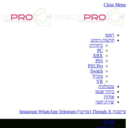
Close Menu
ראשי
חדשות גיימינג
ביקורות
PC
XBX
PS5
PS5 Pro
Switch
מובייל
VR
טכנולוגיה
בידור ופנאי
אודות
יצירת קשר
פייסבוק
X (טוויטר)
Threads
Telegram
WhatsApp
Instagram
אודות