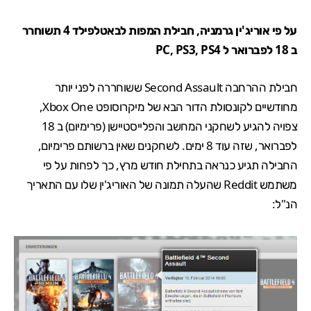
על פי אוריג'ין גרמניה, חבילת המפות לבאטלפילד 4 תשוחרר
ב 18 לפברואר ל PC, PS3, PS4
חבילת ההרחבה
Second Assault
ששוחררה לפני יותר
מחודשיים לקונסולת הדור הבא של מיקרוסופט Xbox One,
צפויה להגיע לשחקני המחשב והפלייסטיישן (פרימיום) ב 18
לפברואר, שזה עוד 8 ימים. לשחקנים שאין ברשותם פרימיום,
החבילה תגיע כנראה בתחילת חודש מרץ, כך לפחות על פי
משתמש
Reddit
שהעלה תמונה של האוריג'ין שלו עם התאריך
הנ"ל: