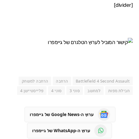
[divider]
Battlefield 4 Second Assault
הרחבה
הרחבה למשחק
חבילת מפות
למחשב
סוני 3
סוני 4
פלייסטיישן 4
ערוץ ה-Google News של גיימפרו
ערוץ ה-WhatsApp של גיימפרו