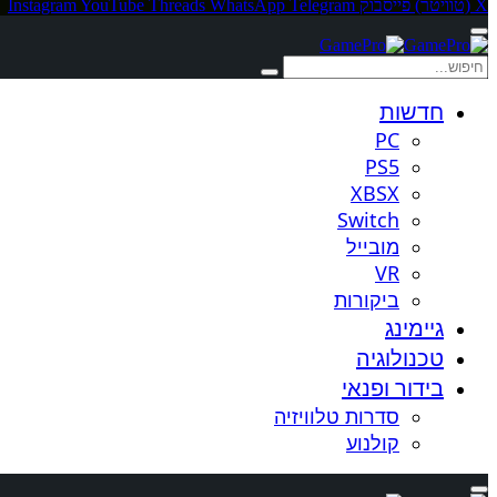
X (טוויטר)
פייסבוק
Telegram
WhatsApp
Threads
YouTube
Instagram
חדשות
PC
PS5
XBSX
Switch
מובייל
VR
ביקורות
גיימינג
טכנולוגיה
בידור ופנאי
סדרות טלוויזיה
קולנוע