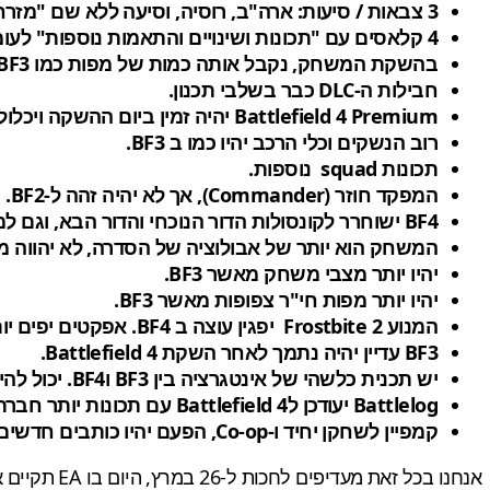
3 צבאות / סיעות: ארה"ב, רוסיה, וסיעה ללא שם "מזרחית / אסייתית".
4 קלאסים עם "תכונות ושינויים והתאמות נוספות" לעומת BF3
בהשקת המשחק, נקבל אותה כמות של מפות כמו BF3, יש תכניות להרבה DLC.
חבילות ה-DLC כבר בשלבי תכנון.
Battlefield 4 Premium יהיה זמין ביום ההשקה ויכלול כמה הטבות.
רוב הנשקים וכלי הרכב יהיו כמו ב BF3.
תכונות squad נוספות.
המפקד חוזר (Commander), אך לא יהיה זהה ל-BF2.
BF4 ישוחרר לקונסולות הדור הנוכחי והדור הבא, וגם למחשב.
המשחק הוא יותר של אבולוציה של הסדרה, לא יהווה מ
יהיו יותר מצבי משחק מאשר BF3.
יהיו יותר מפות חי"ר צפופות מאשר BF3.
המנוע Frostbite 2 יפגין עוצה ב BF4. אפקטים יפים יותר, טקסטורות ברזולוציה גבוהה יותר, עולם משחק מפורט יותר, וכו '.
BF3 עדיין יהיה נתמך לאחר השקת 4 Battlefield.
יש תכנית כלשהי של אינטגרציה בין BF3 וBF4. יכול להיות דרך ה Battlelog בלבד.
Battlelog יעודכן לBattlefield 4 עם תכונות יותר חברתיות ונתונים סטטיסטיים מפורטים יותר.
קמפיין לשחקן יחיד ו-Co-op, הפעם יהיו כותבים חדשים.
אנחנו בכל זאת מעדיפים לחכות ל-26 במרץ, היום בו EA תקיים את