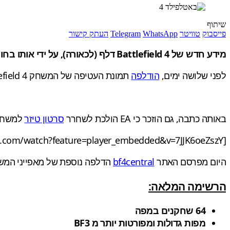
שיתוף
פייסבוק
טוויטר
WhatsApp
Telegram
העתק קישור
מידע חדש של Battlefield 4 דלף (לכאורה), על ידי אותו בחור שהדליף את עטיפת המשחק בשבוע החולף. הרשימה המלאה למטה.
לפני שלושה ימים,
הודלפה
תמונת העטיפה של המשחק Battlefield 4, ולמרות שאין עדיין אישור רשמי, אין גם הכחשה:
באותה כתבה, גם הוזכר כי EA הולכת לשחרר
סרטון טיזר
למשחק באטלפי
[youtube=http://www.youtube.com/watch?feature=player_embedded&v=7JJK6oeZszY]
היום מפרסם האתר
bf4central
הדלפה נוספת של מאפייני המשחק העיקריים. המפקד ח
הרשימה המלאה:
64 שחקנים במפה
מפות גדולות ומפורטות יותר מ BF3