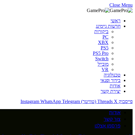
Close Menu
ראשי
חדשות גיימינג
ביקורות
PC
XBX
PS5
PS5 Pro
Switch
מובייל
VR
טכנולוגיה
בידור ופנאי
אודות
יצירת קשר
פייסבוק
X (טוויטר)
Threads
Telegram
WhatsApp
Instagram
אודות
צור קשר
פרסמו אצלנו