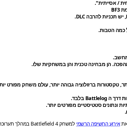
הפכה. הן מבחינה טכנית והן במשחקיות שלו.
אירוע החשיפה הרשמי
למשחק Battlefield 4 במהלך תערוכת GDC בסן פרנסיסקו.