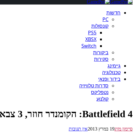
חדשות
PC
קונסולות
PS5
XBSX
Switch
ביקורות
סקירות
גיימינג
טכנולוגיה
בידור ופנאי
סדרות טלוויזיה
נטפליקס
קולנוע
Battlefield 4: הקומנדר חוזר, 3 צבאות, 64 שחקנים במפה ועוד [שמועה]
סיימון מזיג
19 במרץ 2013
אין תגובות