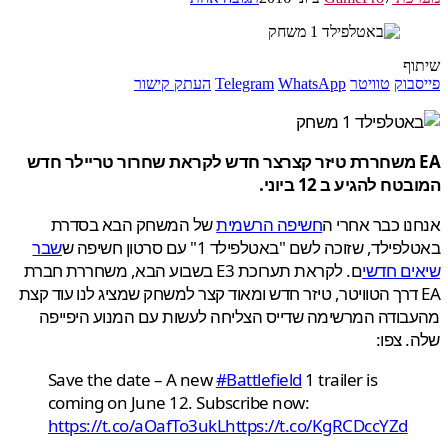
ף
בוק
טוויטר
WhatsApp
Telegram
העתק קישור
E משחררת טיזר קצרצר חדש לקראת שחרור טריילר חדש
ח להגיע ב 12 ביוני.
ו כבר אחרי ה
חשיפה הרשמית
של המשחק הבא בסדרת
לד, שזוכה לשם "באטלפילד 1" עם סרטון חשיפה ש
שבר
ם חדשי
ם. לקראת תערוכת E3 בשבוע הבא, משחררת חברת
E דרך הטוויטר, טיזר חדש ומאוד קצר למשחק שמציג לנו עוד קצת
ודה המרשימה שדייס הצליחה לעשות עם המנוע היפייפה
 צפו:
Save the date – A new
#Battlefield
1 trailer is
coming on June 12. Subscribe now:
https://t.co/aOafTo3ukL
https://t.co/KgRCDccYZd