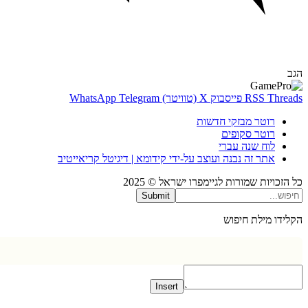
Thr
RSS
פייסבוק
X (טוויטר)
Telegram
WhatsApp
רוטר מבזקי חדשות
רוטר סקופים
לוח שנה עברי
אתר זה נבנה ועוצב על-ידי קידומא | דיגיטל קריאייטיב
כויות שמורות לגיימפרו ישראל © 2025
Submit
דו מילת חיפוש
Insert