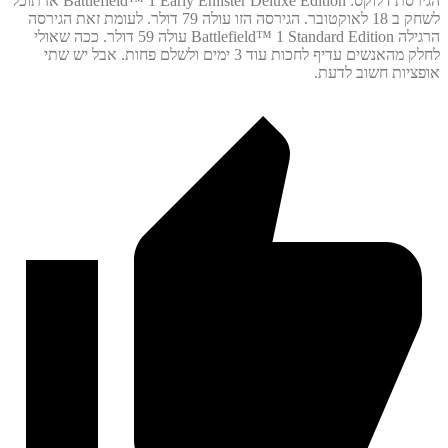
הגירסת דלוקס: Battlefield™ 1 Early Enlister Deluxe Edition אז תוכל
לשחק ב 18 לאוקטובר. הגירסה הזו עולה 79 דולר. לעומת זאת הגירסה
הרגילה Battlefield™ 1 Standard Edition עולה 59 דולר. ככה שאולי
לחלק מהאנשים עדיף לחכות עוד 3 ימים ולשלם פחות. אבל יש שתי
יות חשוב לדעת.