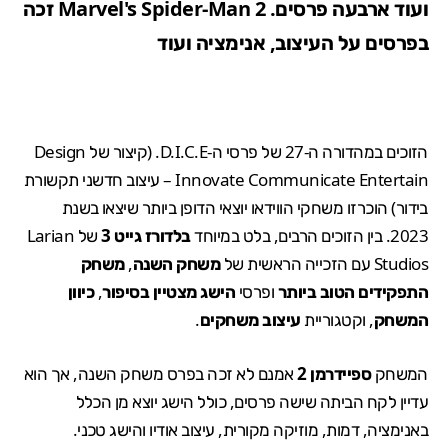
ועוד ארבעה פרסים. Marvel's Spider-Man 2 זכה
בפרסים על העיצוב, אנימציה ועוד
הזוכים במהדורה ה-27 של פרסי ה-D.I.C.E. (קיצור של Design
Innovate Communicate Entertain – עיצוב חדשני תקשורת
בידור) הוכרזו משחקי הווידאו יוצאי הדופן ביותר שיצאו בשנת
2023. בין הזוכים הרבים, בלט במיוחד
בלדורז גייט 3
של Larian
Studios עם הזכייה הראשית של
משחק השנה
,
משחק
התפקידים הטוב ביותר
ופרסי
הישג מצטיין בסיפור
,
כיוון
המשחק
, וקטגוריית
עיצוב משחקים
.
המשחק
ספיידרמן 2
אמנם לא זכה בפרס משחק השנה, אך הוא
עדיין לקח הביתה שישה פרסים, כולל הישג יוצא מן הכלל
באנימציה, דמות, מוזיקה מקורית, עיצוב אודיו והישג טכני.