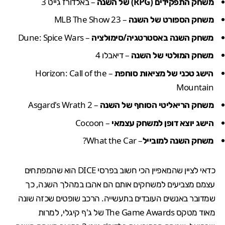
משחק התפקידים (RPG) של השנה
– באלדורז גייט 3
משחק הספורט של השנה
– MLB The Show 23
משחק השנה באסטרטגיה/סימולציה
– Dune: Spice Wars
משחק המולטי של השנה
–
דיאבלו 4
הישג טכני של מציאות סוחפת
– Horizon: Call of the
Mountain
משחק הריאליטי הסוחף של השנה
– Asgard's Wrath 2
הישג יוצא דופן למשחק עצמאי
– Cocoon
משחק השנה למובייל
– What the Car?
כדאי לציין שהמאפיין הכי חשוב בפרסי DICE הוא שהמפתחים
עצמם מצביעים למשחקים אותם הם אהבו במהלך השנה, כך
שמדובר באנשים העובדים בתעשייה. הרכב שופטים שכזה שונה
מאוד מטקס The Game Awards של ג'ף קיגלי, למרות