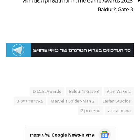
The Game Awards 2023: הזוכה במשחק השנה הוא
Baldur’s Gate 3
D.I.C.E. Awards
Baldur's Gate 3
Alan Wake 2
Larian Studios
Marvel's Spider-Man 2
באלדורז גייט 3
משחק השנה
ספיידרמן 2
ערוץ ה-Google News של גיימפרו