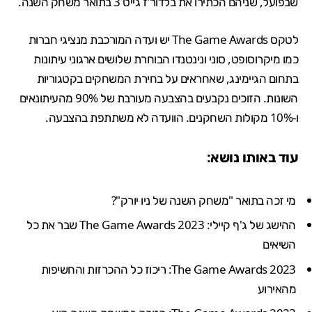
שבפועל, שניהם הכתירו את בלדור'ז גייט 3 בתואר משחק השנה.
לטקס The Game Awards יש ועדה המורכבת מנציגי חברות
כמו מיקרוסופט, סוני ונינטנדו הבוחרת שלושים ארגוני עיתונות
בתחום הגיימינג, שאחראים על בחירת המשחקים בקטגוריות
השונות. הזוכים נקבעים בהצבעה מעורבת של 90% מהעיתונאים
ו-10% מקולות השחקנים. הוועדה לא משתתפת בהצבעה.
עוד באותו נושא:
מי זכה בתואר "משחק השנה של ניו יורק"?
ההישג של ג'ף קיילי: The Game Awards 2023 שבר את כל
השיאים
The Game Awards 2023: ריכוז כל ההכרזות והחשיפות
מהאירוע