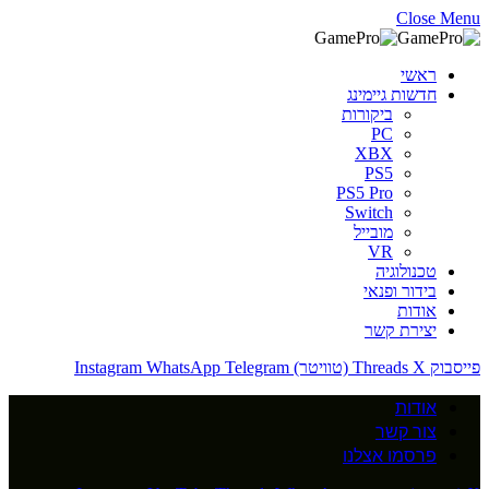
Close Menu
ראשי
חדשות גיימינג
ביקורות
PC
XBX
PS5
PS5 Pro
Switch
מובייל
VR
טכנולוגיה
בידור ופנאי
אודות
יצירת קשר
פייסבוק
X (טוויטר)
Threads
Telegram
WhatsApp
Instagram
אודות
צור קשר
פרסמו אצלנו