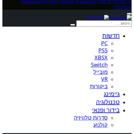
X (טוויטר)
פייסבוק
WhatsApp
Threads
YouTube
Instagram
Telegram
חדשות
PC
PS5
XBSX
Switch
מובייל
VR
ביקורות
גיימינג
טכנולוגיה
בידור ופנאי
סדרות טלוויזיה
קולנוע