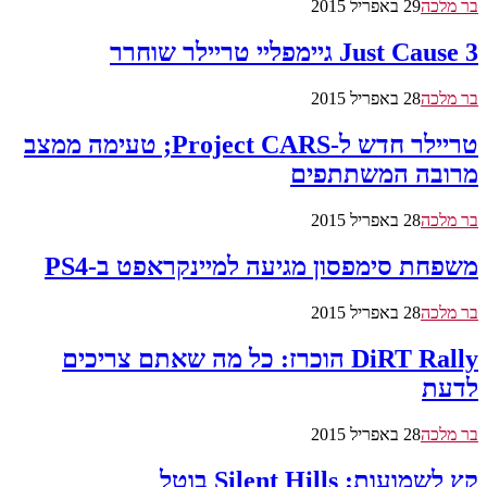
בר מלכה
29 באפריל 2015
Just Cause 3 גיימפליי טריילר שוחרר
בר מלכה
28 באפריל 2015
טריילר חדש ל-Project CARS; טעימה ממצב
מרובה המשתתפים
בר מלכה
28 באפריל 2015
משפחת סימפסון מגיעה למיינקראפט ב-PS4
בר מלכה
28 באפריל 2015
DiRT Rally הוכרז: כל מה שאתם צריכים
לדעת
בר מלכה
28 באפריל 2015
קץ לשמועות: Silent Hills בוטל