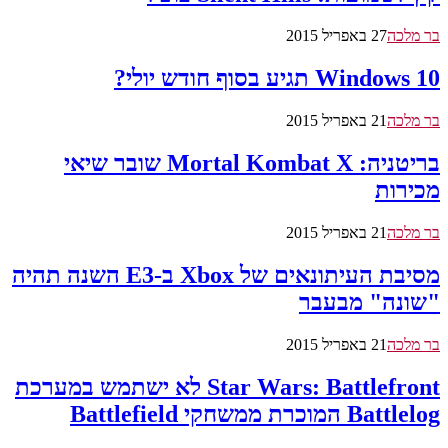
בר מלכה
27 באפריל 2015
Windows 10 תגיע בסוף חודש יולי?
בר מלכה
21 באפריל 2015
בריטניה: Mortal Kombat X שובר שיאי
מכירות
בר מלכה
21 באפריל 2015
מסיבת העיתונאים של Xbox ב-E3 השנה תהיה
"שונה" מבעבר
בר מלכה
21 באפריל 2015
Star Wars: Battlefront לא ישתמש במערכת
Battlelog המוכרת ממשחקי Battlefield