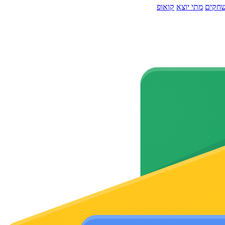
חקים
מתי יוצא
קואופ