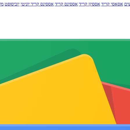
ים
אסאסי קריד
אססיןן קריד
אססינס קריד
אססינס קריד יוניטי
יוביסופט
מש