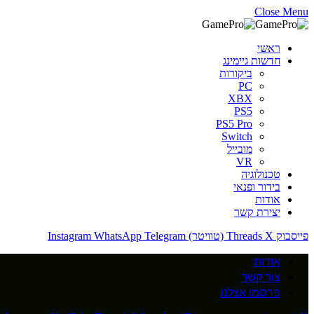
Close Menu
ראשי
חדשות גיימינג
ביקורות
PC
XBX
PS5
PS5 Pro
Switch
מובייל
VR
טכנולוגיה
בידור ופנאי
אודות
יצירת קשר
פייסבוק
X (טוויטר)
Threads
Telegram
WhatsApp
Instagram
אודות
צור קשר
פרסמו אצלנו