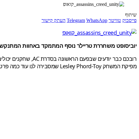
שיתוף
פייסבוק
טוויטר
WhatsApp
Telegram
העתק קישור
יוביסופט משחררת טריילר נוסף המתמקד באחוות המתנקשים ש
רובכם כבר יודעים שבפעם
הראשונה בסדרת AC
,
שחקנים יכולים
מפיקת המשחק Lesley Phord-Toy שמסבירה לנו עוד כמה פרטים מעניינים על מצב הקו-אופ, כמו למשל, שודים רנדומלים: