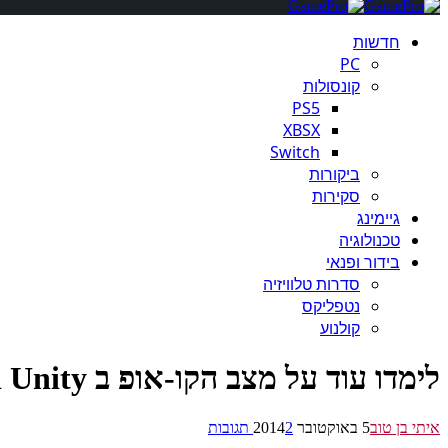
חדשות
PC
קונסולות
PS5
XBSX
Switch
ביקורות
סקירות
גיימינג
טכנולוגיה
בידור ופנאי
סדרות טלוויזיה
נטפליקס
קולנוע
לימדו עוד על מצב הקו-אופ ב Assassin’s Creed Unity
איתי בן טוב
5 באוקטובר 2014
2 תגובות