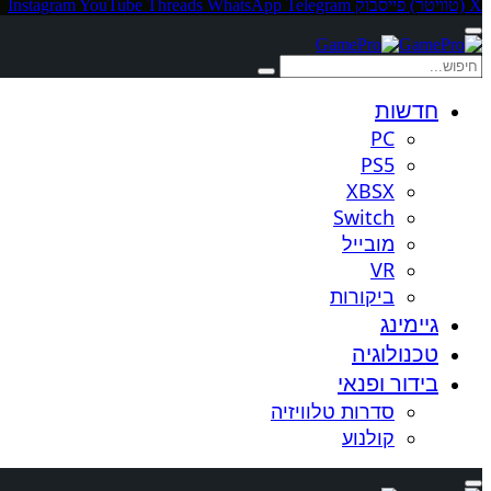
X (טוויטר)
פייסבוק
Telegram
WhatsApp
Threads
YouTube
Instagram
חדשות
PC
PS5
XBSX
Switch
מובייל
VR
ביקורות
גיימינג
טכנולוגיה
בידור ופנאי
סדרות טלוויזיה
קולנוע