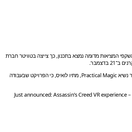
קפי המציאות מדומה נמצא בתכנון, כך צייצה בטוויטר חברת
 בדצמבר.
כרגע לא ידוע יותר מדי פרטים על הפרויקט הנ"ל, אבל הוא יגיע אלינו מהחברות FOX ו־Practical Magic. במהלך החשיפה, הצהיר נשיא Practical Magic, מתיו לואיס, כי הפרויקט שבעבודה
Just announced: Assassin's Creed VR experience – 