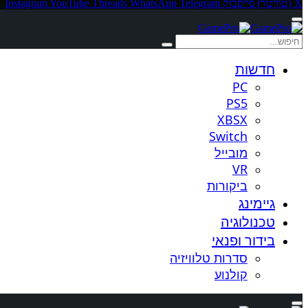
X (טוויטר)
פייסבוק
Telegram
WhatsApp
Threads
YouTube
Instagram
חדשות
PC
PS5
XBSX
Switch
מובייל
VR
ביקורות
גיימינג
טכנולוגיה
בידור ופנאי
סדרות טלוויזיה
קולנוע