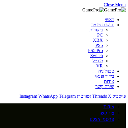
Close Menu
ראשי
חדשות גיימינג
ביקורות
PC
XBX
PS5
PS5 Pro
Switch
מובייל
VR
טכנולוגיה
בידור ופנאי
אודות
יצירת קשר
פייסבוק
X (טוויטר)
Threads
Telegram
WhatsApp
Instagram
אודות
צור קשר
פרסמו אצלנו