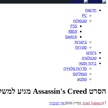
חדשות
PC
קונסולות
PS5
XBSX
Switch
ביקורות
סקירות
גיימינג
טכנולוגיה
בידור ופנאי
סדרות טלוויזיה
נטפליקס
קולנוע
הסרט Assassin's Creed מגיע למשקפי מציאות המדומה
17 במרץ 2016
Ariel Valenci
אין תגובות