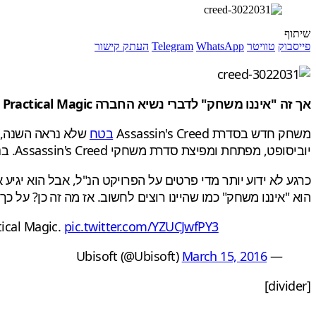
שיתוף
פייסבוק
טוויטר
WhatsApp
Telegram
העתק קישור
אך זה "איננו משחק" לדברי נשיא החברה Practical Magic
משחק חדש בסדרת Assassin's Creed
בטח
שלא נראה השנה, א
יוביסופט, מפתחת ומפיצת סדרת משחקי Assassin's Creed. בנוסף הפרויקט הזה קשור גם ל
הוא "איננו משחק" כמו שהיינו רוצים לחשוב. אז מה זה כן? על כך
tical Magic.
pic.twitter.com/YZUCJwfPY3
March 15, 2016
— Ubisoft (@Ubisoft)
[divider]