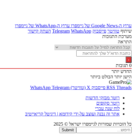
ערוץ ה-Google News של גיימפרו
ערוץ ה-WhatsApp של גיימפרו
שיתוף
טוויטר
פייסבוק
WhatsApp
Telegram
העתק קישור
מערכת התגובות
התראה
0
תגובות
החדש יותר
הישן יותר
הבולט ביותר
Threads
RSS
פייסבוק
X (טוויטר)
Telegram
WhatsApp
רוטר מבזקי חדשות
רוטר סקופים
לוח שנה עברי
אתר זה נבנה ועוצב על-ידי קידומא | דיגיטל קריאייטיב
כל הזכויות שמורות לגיימפרו ישראל © 2025
Submit