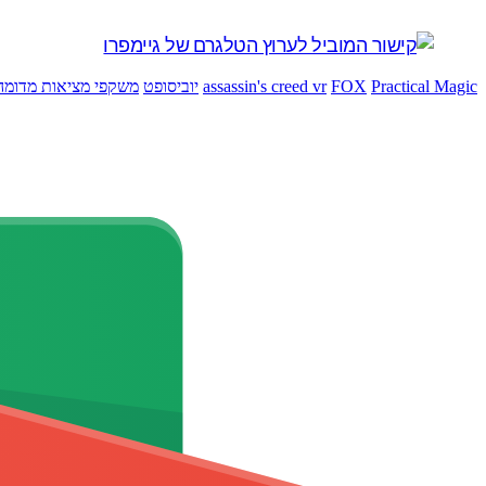
Practical Magic
FOX
assassin's creed vr
יוביסופט
משקפי מציאות מדומה