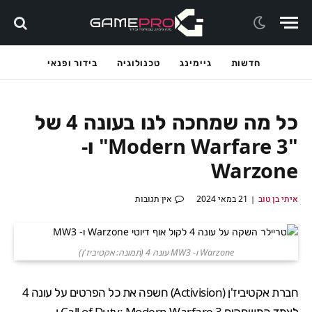
חדשות
גיימינג
טכנולוגיה
בידור ופנאי
כל מה שמחכה לנו בעונה 4 של
"Modern Warfare 3" ו-
Warzone
איתי בן טוב
21 במאי 2024
אין תגובות
Warzone ו- MW3 עונה 4 (תמונה: אקטיביז'ן)
חברת אקטיביז'ן (
Activision
) חשפה את כל הפרטים על עונה 4
לצמד המשחקים
Call of Duty: Modern Warfare 3
ו-