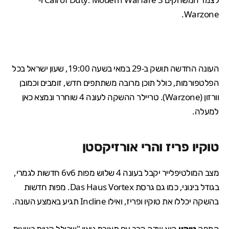
.
Warzone
העונה החדשה תושק ב-29 במאי בשעה 19:00, שעון ישראל בכל
הפלטפורמות, כולל תוכן מרובה משתתפים חדש, זומבים וכמובן
וורזון (Warzone). טריילר ההשקה לעונה 4 שוחרר ונמצא כאן
למעלה.
טוקיו פריז והרי אורזיקסטן
מצב המולטיפלייר יקבל בעונה 4 שלוש מפות 6v6 חדשות לגמרי,
בגודל בינוני, כמו גם גרסת Das Haus Vortex. מפות חדשות
בהשקה יכללו את טוקיו ופריז, ואילו Incline תגיע באמצע העונה.
המפה
טוקיו
היא שדה קרב עם תאורת ניאון "שכולל קניות בשעות