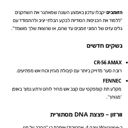
הזומבים
יקבלו עדכון באמצע העונה שמאתגר את השחקנים
"ללמוד את הכניסות הסודיות לבקע הבלתי יציב ולהתמודד עם
גלים עזים של המוני זומבים עד שהם, או שהצוות שלך מושמד".
נשקים חדשים
CR-56 AMAX
רובה סער מדוייק ביותר עם קיבולת מגזין וכוח אש מפתיעים.
FENNEC
מקלע תת קומפקטי עם קצב אש מהיר לוהט ורתע נמוך באופן
'מגוחך'.
וורזון – פצצת DNA מסתורית
ב-Warzone עונה 4, אקטיביז'ן אומרת כי "הקרב על פני