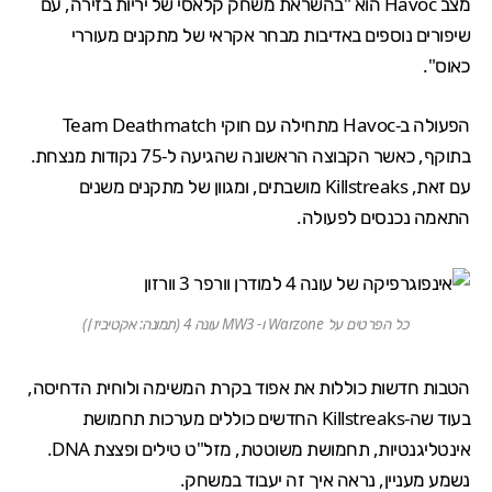
מצב Havoc הוא "בהשראת משחק קלאסי של יריות בזירה, עם
שיפורים נוספים באדיבות מבחר אקראי של מתקנים מעוררי
כאוס".
הפעולה ב-Havoc מתחילה עם חוקי Team Deathmatch
בתוקף, כאשר הקבוצה הראשונה שהגיעה ל-75 נקודות מנצחת.
עם זאת, Killstreaks מושבתים, ומגוון של מתקנים משנים
התאמה נכנסים לפעולה.
כל הפרטים על Warzone ו- MW3 עונה 4 (תמונה: אקטיביז'ן)
הטבות חדשות כוללות את אפוד בקרת המשימה ולוחית הדחיסה,
בעוד שה-Killstreaks החדשים כוללים מערכות תחמושת
אינטליגנטיות, תחמושת משוטטת, מזל"ט טילים ופצצת DNA.
נשמע מעניין, נראה איך זה יעבוד במשחק.