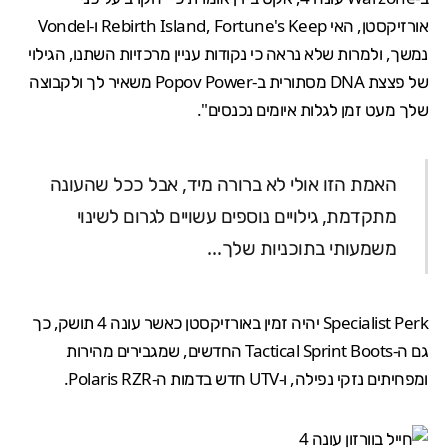
אורזיקסטן, האי Rebirth Island, Fortune's Keep ו-Vondel
נמשך, ולמרות שלא נראה כי נקודות עניין מרכזיות השתנו, הגילוי
של פצצת DNA מסתורית ב-Popov Power משאיר לך ולקבוצה
שלך מעט זמן לגלות איומים נכנסים".
האמת הזו אולי לא ברורה מיד, אבל ככל שהעונה
מתקדמת, גילויים נוספים עשויים לגרום לשינוי
משמעותי בתוכניות שלך…
Specialist Perk יהיה זמין באורזיקסטן כאשר עונה 4 תושק, כך
גם ה-Tactical Sprint Boots החדשים, שמגבירים מהירות
ומפחיתים נזקי נפילה, ו-UTV חדש בדמות ה-Polaris RZR.