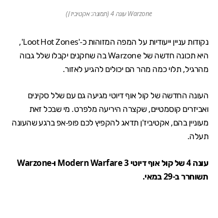
Warzone עונה 4 (תמונה: אקטיביז'ן)
נקודות עניין ייעודיות על המפה המזוהות כ-'Loot Hot Zones',
היא תכונה חדשה של Warzone בה שחקנים יקבלו שלל גבוה
מהרגיל, תלוי כמה מהר הם יכולים להגיע לאזור.
העונה החדשה של
קול אוף דיוטי
מגיעה גם עם שלל סקינים
ואביזרים קוסמטיים, שקצרה היריעה מלפרט. מי שבכל זאת
מעוניין בהם, אקטיביז'ן תדאג להקפיץ לכם פופ-אפ ברגע שהעונה
תעלה.
עונה 4 של קול אוף דיוטי Modern Warfare 3 ו-Warzone
תשוחרר ב-29 במאי.