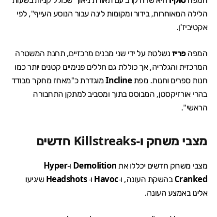
הלילה המאוחרות, בידור ומקומות לינה עבור הנוסע העייף", לפי
אקטיביז'ן.
המפה
פריז
נשלטת על ידי שני מבנים מרכזיים, תחנת המשטרה
המרכזית והגלריה, אך כוללת גם חללים פנימיים קטנים יותר כמו
חנות ספרים וחנות. מפת
Incline
מוגדרת כ"מאחז מחקר מבודד
בהרי אורזיקסטן, המבוסס בתוך ומסביב למתקן התחבורה
הראשי".
מצבי משחק ו-Killstreaks חדשים
מצבי משחק חדשים יכללו את
Demolition
ו-
Hyper
Cranked
בהשקת העונה, ו-
Havoc
ו-
Headshots
שיגיעו
אלינו באמצע העונה.