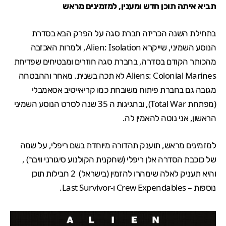
תביא איתה תוכן חדש ומענין, למזמינים מראש
בתחילת השנה
הכריזה חברת סגה
על הפרק הבא בסדרת
הנוסע השמיני, שייקרא
Alien: Isolation
, ולמרות האכזבה
מהכותר הקודם בסדרה, בחברת סגה חוזרים ומבטיחים שפדיחת
Aliens: Colonial Marines
לא תכה בשנית. מאחר וההבטחה
מגובה גם בחברת פיתוח משובחת כמו קריאייטיב אסאמבלי
(מפתחת
Total War
), ובחגיגות ה 35 שנה לסרט הנוסע השמיני
הראשון, אני נוטה להאמין לה.
למזמינים מראש, תוענק תהדורה מיוחדת בשם ריפלי, על שמה
של כוכבת הסדרה אלן ריפלי (שחקנית הקולנוע סיגורני וויבר) ,
והיא תעניק לאלה שימהרו להזמין (בישראל) 2 חבילות תוכן
נוספות – Crew Expendables ו-Last Survivor.