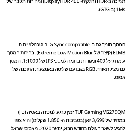
תמיכה ב-HDR (חלקית- DisplayHDR 400) ומהירות תגובה של
1Ms (ב-GTG).
המסך תומך גם ב- G-Sync compatible וב-וטכנולוגיית ה-
ELMB (קיצור של Extreme Low Motion Blur). בהירות המסך
עומדת על 400 וניגודיות בדומה למסכי IPS של 1:1000. המסך
גם מציג תאורת RGB בגבו עם שליטה באמצעות התוכנה של
אסוס.
TUF Gaming VG279QM
זמין כרגע למכירה באסיה (סין)
במחיר של 3,699 יואן (בסביבות ה- 1,850 שקלים) והוא צפוי
להגיע לשאר העולם בחודש הבא, ינואר 2020. מאסוס ישראל