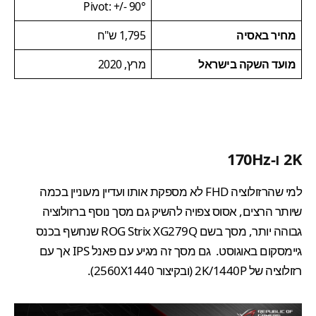
Pivot: +/- 90°
מחיר באסיה
1,795 ש"ח
מועד השקה בישראל
מרץ, 2020
2K ו-170Hz
למי שהרזולוציה FHD לא מספקת אותו ועדיין מעוניין בכמה
שיותר הרצים, אסוס צפויה להשיק גם מסך נוסף ברזולוציה
גבוהה יותר, מסך בשם
ROG Strix XG279Q
שנחשף בכנס
גיימסקום באוגוסט. גם מסך זה מגיע עם פאנל IPS אך עם
רזולוציה של 2K/1440P (ובקיצור 2560X1440).