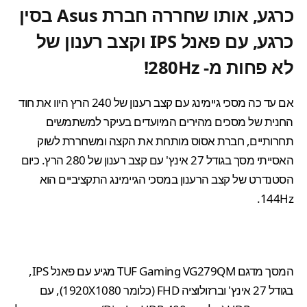
כרגע, אותו שחררה חברת Asus בסין
כרגע, עם פאנל IPS וקצב רענון של
לא פחות מ- 280Hz!
אם עד כה מסכי גיימינג עם קצב רענון של 240 הרץ היוו את חוד
החנית של מסכים מהירים המיועדים בעיקר למשתמשים
תחרותיים, חברת אסוס מותחת את הקצה ומשחררת לשוק
האסייתי מסך בגודל 27 אינץ' עם קצב רענון של 280 הרץ. כיום
הסטנדרט של קצב הרענון במסכי הגיימינג התקציביים הוא
144Hz.
המסך מדגם TUF Gaming VG279QM מגיע עם פאנל IPS,
בגודל 27 אינץ' וברזולוציה FHD (כלומר 1920X1080), עם