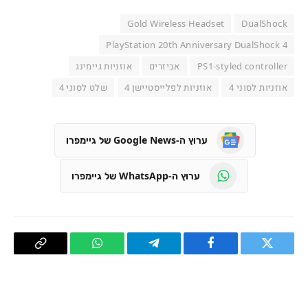
Gold Wireless Headset
DualShock
PlayStation 20th Anniversary DualShock 4
PS1-styled controller
אביזרים
אוזניות גיימינג
אוזניות לסוני 4
אוזניות לפלייסטיישן 4
שלט לסוני 4
ערוץ ה-Google News של גיימפרו
ערוץ ה-WhatsApp של גיימפרו
טוויטר
פייסבוק
Telegram
WhatsApp
העתק
קישור