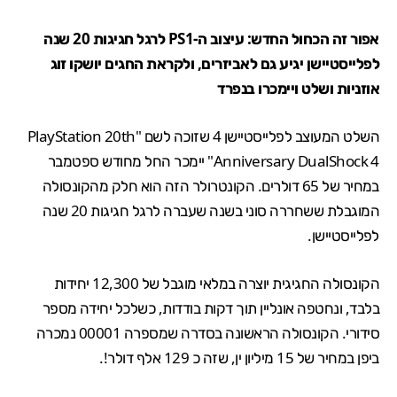
אפור זה הכחול החדש: עיצוב ה-PS1 לרגל חגיגות 20 שנה
לפלייסטיישן יגיע גם לאביזרים, ולקראת החגים יושקו זוג
אוזניות ושלט ויימכרו בנפרד
השלט המעוצב לפלייסטיישן 4 שזוכה לשם "PlayStation 20th
Anniversary DualShock 4" יימכר החל מחודש ספטמבר
במחיר של
65 דולרים
. הקונטרולר הזה הוא חלק מהקונסולה
המוגבלת ששחררה סוני בשנה שעברה לרגל חגיגות 20 שנה
לפלייסטיישן.
הקונסולה החגיגית יוצרה במלאי מוגבל של 12,300 יחידות
בלבד, ונחטפה אונליין תוך דקות בודדות, כשלכל יחידה מספר
סידורי. הקונסולה הראשונה בסדרה שמספרה 00001 נמכרה
ביפן במחיר של
15 מיליון ין
, שזה כ 129 אלף דולר!.