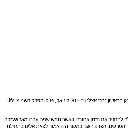
, הינו הוא משחק הרפתקאות בגוף שלישי, שפותח בידי Dontnod Entertainment, והופץ ע"י Square Enix. הפרק הראשון נחת אצלנו ב – 30 לינואר, ואילו הפרק השני Life is
עורים שיש לה כוח שמאפשר לה להחזיר את הזמן אחורה. כאשר חמש שנים עברו מאז שעזבה
 הפרקים. הפרק השני במקור היה אמור לצאת אלינו בתחילת