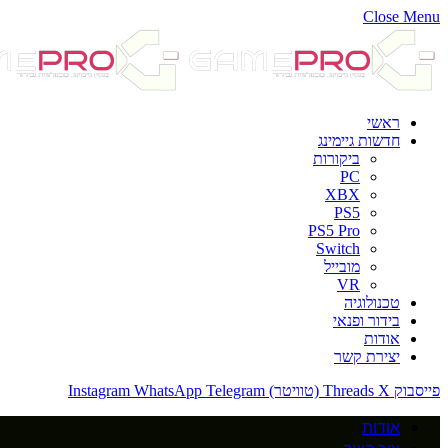
Close Menu
ראשי
חדשות גיימינג
ביקורות
PC
XBX
PS5
PS5 Pro
Switch
מובייל
VR
טכנולוגיה
בידור ופנאי
אודות
יצירת קשר
פייסבוק
X (טוויטר)
Threads
Telegram
WhatsApp
Instagram
אודות