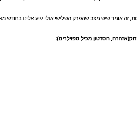
ב שהפרק השלישי אולי יגיע אלינו בחודש מאי. עלות כל פרק 5$ ואם תקנו א