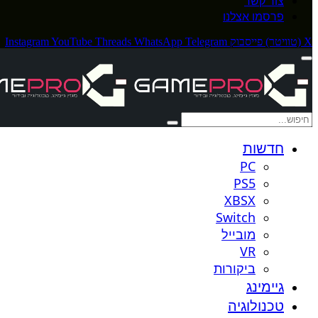
צור קשר
פרסמו אצלנו
X (טוויטר)
פייסבוק
Telegram
WhatsApp
Threads
YouTube
Instagram
חדשות
PC
PS5
XBSX
Switch
מובייל
VR
ביקורות
גיימינג
טכנולוגיה