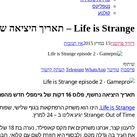
נטפליקס
קולנוע
Life is Strange – תאריך היציאה של הפרק השני נחשף
דיוויד פרוטגין
15 במרץ 2015
אין תגובות
שיתוף
פייסבוק
טוויטר
WhatsApp
Telegram
העתק קישור
תאריך היציאה נחשף, פלוס 16 דקות של גיימפלי חדש מהפרק השני של המשחק שהוצג ב – EGX Rezzed
Life is Strange
Strange: Out of Time יגיע אלינו ב – 24 למרץ.
לרענו
את העיר בה גדלה מקס, ולבסוף היא חוזרת לשם עם קלואי, ח