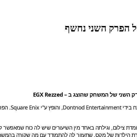
ן קצר, אנחנו משחקים את מקס קאופילד, נערה בת 18 שלומדת צילום, וגילתה באחד מין השי
ברת הילדות של מקס, שתעזור לה להתמודד עם מה שקורה בהמשך