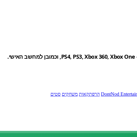
DontNod Entertai
הרפתקאות
משחקים
סטים