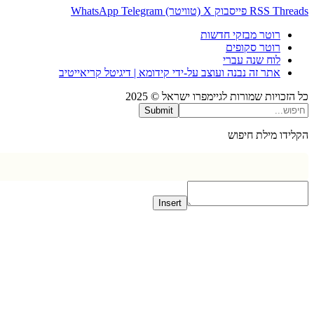
Thr
RSS
פייסבוק
X (טוויטר)
Telegram
WhatsApp
רוטר מבזקי חדשות
רוטר סקופים
לוח שנה עברי
אתר זה נבנה ועוצב על-ידי קידומא | דיגיטל קריאייטיב
כויות שמורות לגיימפרו ישראל © 2025
Submit
דו מילת חיפוש
Insert