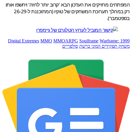
חים מחזיקים את העדכון הבא 'קרוב יותר לחזה' ויחשפו אותו
רק במהלך תערוכת המשחקים של טוקיו (המתוכננת ל-26-29
טמבר).
Digital Extremes
MMO
MMOARPG
Soulframe
Warframe: 
 תפקידים המוני ברשת
סולפריים