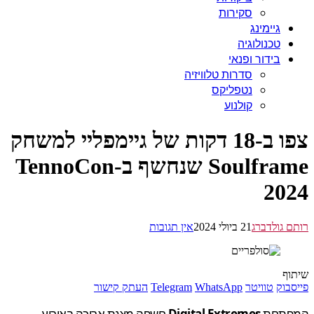
סקירות
גיימינג
טכנולוגיה
בידור ופנאי
סדרות טלוויזיה
נטפליקס
קולנוע
צפו ב-18 דקות של גיימפליי למשחק
Soulframe שנחשף ב-TennoCon
20
 גולדברג
21 ביולי 2024
אין תגובות
ף
בוק
טוויטר
WhatsApp
Telegram
העתק קישור
תחת
Digital Extremes
חשפה מצגת ארוכה באירוע