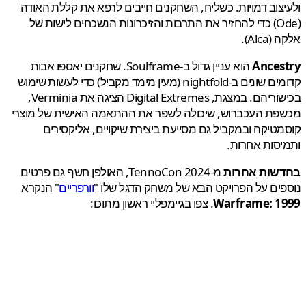
צוב דמויות. כשליח, השחקנים חייבים לרפא את קללת האודה
(Ode) כדי להחזיר את התרבות והזיכרונות הנשכחים לישות של
Alc).
Ances
הוא עניין גדול ב-Soulframe. שחקנים יאספו אבות
קדומים שונים ב-nightfold (מעין מימד מקביל) כדי לעשות שימוש
בכישוריהם. במצגת, Digital Extremes הציגה את Verminia,
פת העכברוש, שיכולה לשפר את ההתאמה האישית של מוצרי
טיקה ובמקביל גם מסייעת ביצירת שיקויים, אליקסירים
סות אחרות.
שות אחרות
מ-TennoCon 2024, האולפן חשף גם פרטים
ים על הפרויקט הבא של משחק הדגל שלו "
וורפריים
" הנקרא
Warframe: 1
. צפו בגיימפליי ראשון מתוכו: