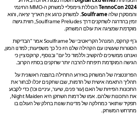
TennoCon 2
הכוללת גיימפליי למשחק ה-MMO החינמי
סקרן שלה
Soulframe
. למשחק כרגע אין תאריך יציאה, והוא
זמין בהדרגה לשחקנים דרך Soulframe Preludes, חווית גישה
דמת שמציגה את עולם המשחק.
ג'ף קרוקס, המנהל הקריאטיבי של Soulframe אמר "הבדיקות
רות שעשינו עם הקהילה שלנו היו כל כך משפיעות; למדנו המון,
נו ממשיכים להקשיב וללמוד כל יום" ובנוסף, קרוקס ציין כי
ה המוקדמת תיפתח להרבה יותר שחקנים בסתיו הקרוב.
זנטציה של המשחק באירוע התחילה בהצצה ראשונית על
ך התאמה אישית של הדמות, שבו שחקנים יוכלו לבחור את
נות הפיזיות של האם (עור פנים, שיער, עיניים וכו') כדי לקבוע
את התכונות שלהם. אמו של דמות השחקן היא Night Maiden,
ד שתואר כמחלקה של מדינות שונות בחלק של העולם בו
חש המשחק.