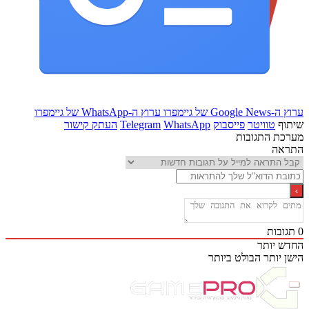
Goo של גיימפרו
ערוץ ה-WhatsApp של גיימפרו
ף
טוויטר
פייסבוק
WhatsApp
Telegram
העתק קישור
ת התגובות
אה
בות
 יותר
 יותר
הבולט ביותר